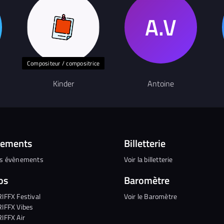
Compositeur / compositrice
Kinder
Antoine
nements
Billetterie
es évènements
Voir la billetterie
os
Baromètre
RIFFX Festival
Voir le Baromètre
RIFFX Vibes
RIFFX Air