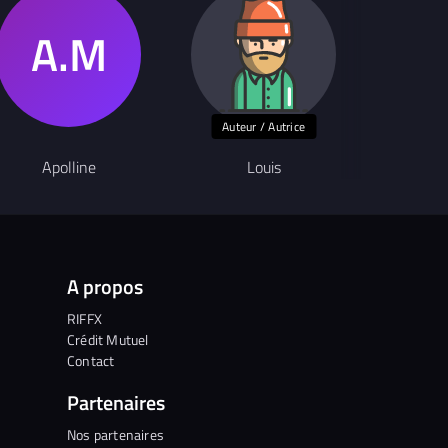
Auteur / Autrice
Apolline
Louis
Co
A propos
RIFFX
Crédit Mutuel
Contact
Partenaires
Nos partenaires