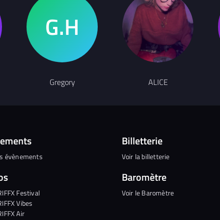
Gregory
ALICE
nements
Billetterie
es évènements
Voir la billetterie
os
Baromètre
RIFFX Festival
Voir le Baromètre
RIFFX Vibes
RIFFX Air