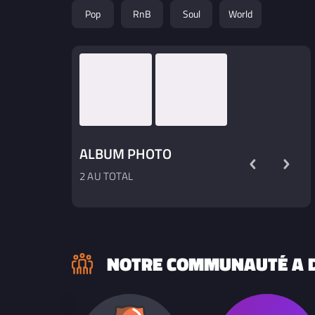
s'enchainent. Actuellement en tournage de
Pop
RnB
Soul
World
leur premier clip ils préparent aussi un EP
pour fin 2019.
ALBUM PHOTO
2 AU TOTAL
NOTRE COMMUNAUTÉ A D