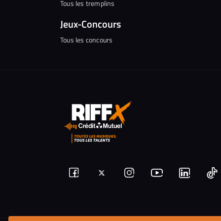
Tous les tremplins
Jeux-Concours
Tous les concours
Suivez-
Suivez-
Nous
Nous
N
Nous
nous
rejoindre
rejoindr
nous
rejoindre
r
sur
sur
sur
sur
sur
s