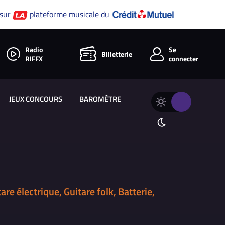
 sur
plateforme musicale du
Radio
Se
Billetterie
RIFFX
connecter
JEUX CONCOURS
BAROMÈTRE
Changer
Thème
le
clair
thème
Thème
de
sombre
RIFFX
re électrique, Guitare folk, Batterie,