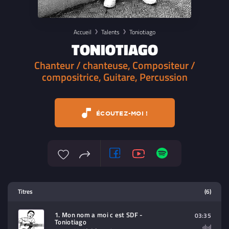
Accueil
Talents
Toniotiago
TONIOTIAGO
Chanteur / chanteuse, Compositeur /
compositrice, Guitare, Percussion
ÉCOUTEZ-MOI !
Lecteur multimedia
Titres
(6)
Sélectionnez dans la playlist un
contenu à lire (audio/video)
1. Mon nom a moi c est SDF -
03:35
Toniotiago