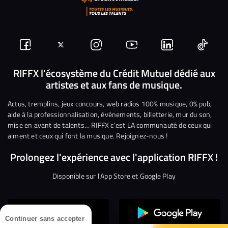
Suivez-
Suivez-
Nous
Nous
Nous
Nous
nous
nous
rejoindre
rejoindre
rejoindre
rejoi
RIFFX l’écosystème du Crédit Mutuel dédié aux
artistes et aux fans de musique.
sur
sur
sur
sur
sur
sur
Facebook
Twitter
Instagram
YouTube
Linkedin
Tikto
Actus, tremplins, jeux concours, web radios 100% musique, 0% pub,
aide à la professionnalisation, événements, billetterie, mur du son,
mise en avant de talents… RIFFX c’est LA communauté de ceux qui
aiment et ceux qui font la musique. Rejoignez-nous !
Prolongez l'expérience avec l'application RIFFX !
Disponible sur l'App Store et Google Play
Continuer sans accepter