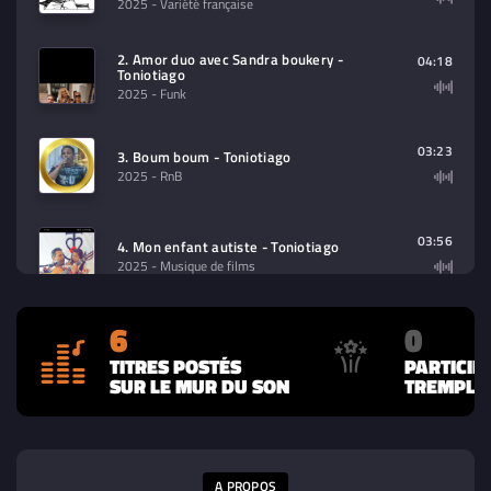
2025
- Variété française
2. Amor duo avec Sandra boukery -
04:18
Toniotiago
2025
- Funk
03:23
3. Boum boum - Toniotiago
2025
- RnB
03:56
4. Mon enfant autiste - Toniotiago
2025
- Musique de films
6
0
03:56
5. Derrière les barreaux - Toniotiago
2025
- Latin
TITRES POSTÉS
PARTICIP
SUR LE MUR DU SON
TREMPLIN
03:27
6. Mala vida - Toniotiago
2025
- Latin
A PROPOS