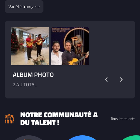
jamais joué un rôle mais resté sois même dans toute sa
Variété française
splendeur et ne pas triché avec le public
ALBUM PHOTO
2 AU TOTAL
NOTRE COMMUNAUTÉ A
Tous les talents
DU TALENT !