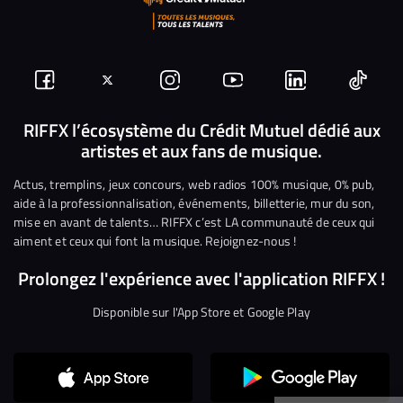
Suivez-
Suivez-
Nous
Nous
Nous
Nous
nous
nous
rejoindre
rejoindre
rejoindre
rejoi
RIFFX l’écosystème du Crédit Mutuel dédié aux
artistes et aux fans de musique.
sur
sur
sur
sur
sur
sur
Facebook
Twitter
Instagram
YouTube
Linkedin
Tikto
Actus, tremplins, jeux concours, web radios 100% musique, 0% pub,
aide à la professionnalisation, événements, billetterie, mur du son,
mise en avant de talents… RIFFX c’est LA communauté de ceux qui
aiment et ceux qui font la musique. Rejoignez-nous !
Prolongez l'expérience avec l'application RIFFX !
Disponible sur l'App Store et Google Play
Continuer sans accepter