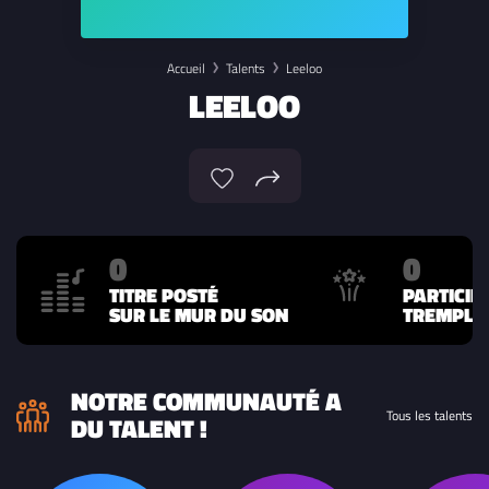
Accueil
Talents
Leeloo
LEELOO
0
0
TITRE POSTÉ
PARTICIP
SUR LE MUR DU SON
TREMPLIN
NOTRE COMMUNAUTÉ A
Tous les talents
DU TALENT !