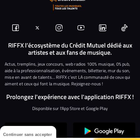
Suivez-
Suivez-
Nous
Nous
Nous
Nous
nous
nous
rejoindre
rejoindre
rejoindre
rejoi
RIFFX l’écosystème du Crédit Mutuel dédié aux
artistes et aux fans de musique.
sur
sur
sur
sur
sur
sur
Facebook
Twitter
Instagram
YouTube
Linkedin
Tikto
Actus, tremplins, jeux concours, web radios 100% musique, 0% pub,
aide à la professionnalisation, événements, billetterie, mur du son,
mise en avant de talents… RIFFX c’est LA communauté de ceux qui
aiment et ceux qui font la musique. Rejoignez-nous !
Prolongez l'expérience avec l'application RIFFX !
Disponible sur l'App Store et Google Play
Continuer sans accepter