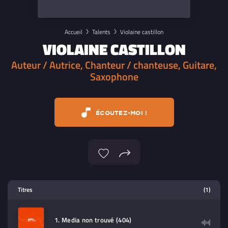
Accueil
Talents
Violaine castillon
VIOLAINE CASTILLON
Auteur / Autrice, Chanteur / chanteuse, Guitare,
Saxophone
ÉCOUTEZ-MOI !
Lecteur multimedia
Titres
(1)
Sélectionnez dans la playlist un
contenu à lire (audio/video)
1. Media non trouvé (404)