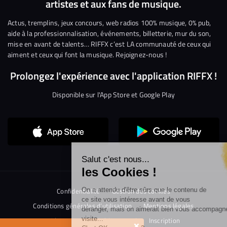
artistes et aux fans de musique.
sur
sur
sur
sur
sur
sur
Facebook
Twitter
Instagram
YouTube
Linkedin
Tikto
Actus, tremplins, jeux concours, web radios 100% musique, 0% pub,
aide à la professionnalisation, événements, billetterie, mur du son,
mise en avant de talents… RIFFX c’est LA communauté de ceux qui
aiment et ceux qui font la musique. Rejoignez-nous !
Prolongez l'expérience avec l'application RIFFX !
Disponible sur l'App Store et Google Play
Continuer sans accepter
Salut c'est nous...
les Cookies !
On a attendu d'être sûrs que le contenu de
Confidentialité
Gestion des cookies
ce site vous intéresse avant de vous
Conditions générales d’utilisation
Mentions légales
déranger, mais on aimerait bien vous accompagner pendant votre
visite...
Aide en ligne
Crédit Mutuel
Inscription
×