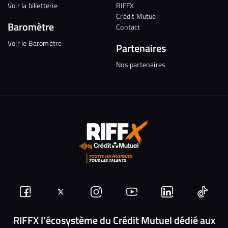
Voir la billetterie
RIFFX
Crédit Mutuel
Baromètre
Contact
Voir le Baromètre
Partenaires
Nos partenaires
Suivez-
Suivez-
Nous
Nous
Nous
Nous
nous
nous
rejoindre
rejoindre
rejoindre
rejoi
RIFFX l’écosystème du Crédit Mutuel dédié aux