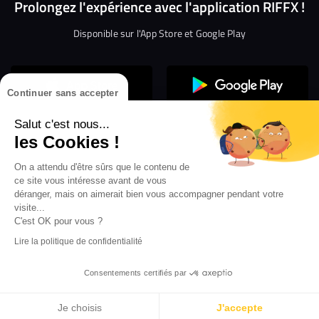
Prolongez l'expérience avec l'application RIFFX !
Disponible sur l'App Store et Google Play
Continuer sans accepter
Salut c'est nous...
les Cookies !
On a attendu d'être sûrs que le contenu de
Confidentialité
Gestion des cookies
ce site vous intéresse avant de vous
Conditions générales d’utilisation
Mentions légales
déranger, mais on aimerait bien vous accompagner pendant votre
visite...
Aide en ligne
Crédit Mutuel
Inscription
×
ouvrez les webradios RIFFX
C'est OK pour vous ?
Accessibilité : non conforme
ez en exclusivité sur VIBES le titre de la révé
Lire la politique de confidentialité
Politique de divulgation de vulnérabilités
tion RIFFX DJ DROZO, "One More Time" (feat.
er x MC Luana)
Consentements certifiés par
...
Je choisis
J'accepte