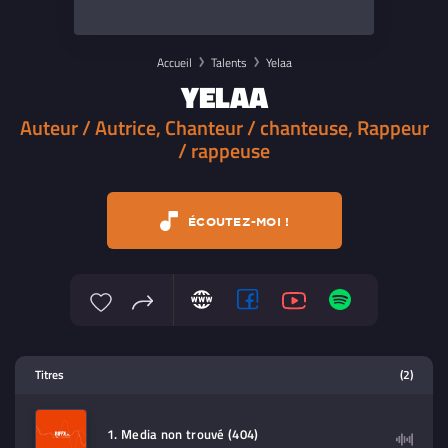
Accueil
Talents
Yelaa
YELAA
Auteur / Autrice, Chanteur / chanteuse, Rappeur
/ rappeuse
ÉCOUTEZ-MOI !
Lecteur multimedia
Titres
(2)
Sélectionnez dans la playlist un
contenu à lire (audio/video)
1. Media non trouvé (404)