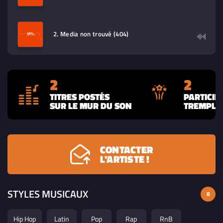
2. Media non trouvé (404)
2
2
TITRES POSTÉS
PARTICIP
SUR LE MUR DU SON
TREMPLIN
CONTACTER
L'ARTISTE !
STYLES MUSICAUX
8
Hip Hop
Latin
Pop
Rap
RnB