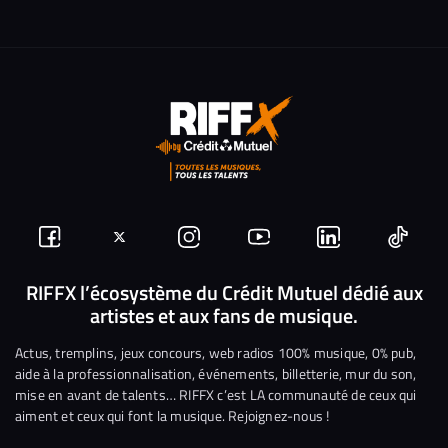
Suivez-
Suivez-
Nous
Nous
Nous
Nous
nous
nous
rejoindre
rejoindre
rejoindre
rejoi
RIFFX l’écosystème du Crédit Mutuel dédié aux
artistes et aux fans de musique.
sur
sur
sur
sur
sur
sur
Facebook
Twitter
Instagram
YouTube
Linkedin
Tikto
Actus, tremplins, jeux concours, web radios 100% musique, 0% pub,
aide à la professionnalisation, événements, billetterie, mur du son,
mise en avant de talents… RIFFX c’est LA communauté de ceux qui
aiment et ceux qui font la musique. Rejoignez-nous !