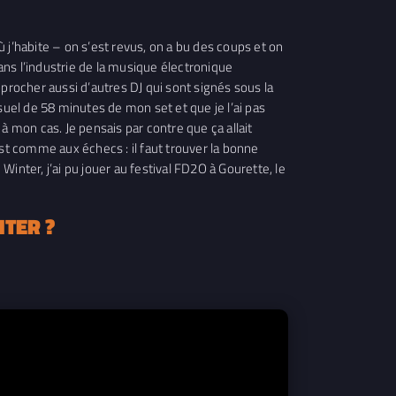
ù j’habite – on s’est revus, on a bu des coups et on
dans l’industrie de la musique électronique
rocher aussi d’autres DJ qui sont signés sous la
uel de 58 minutes de mon set et que je l’ai pas
à mon cas. Je pensais par contre que ça allait
t comme aux échecs : il faut trouver la bonne
inter, j’ai pu jouer au festival FD2O à Gourette, le
TER ?