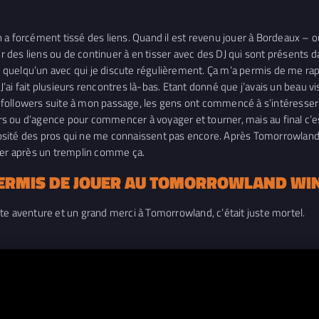
n a forcément tissé des liens. Quand il est revenu jouer à Bordeaux – o
er des liens ou de continuer à en tisser avec des DJ qui sont présents 
quelqu’un avec qui je discute régulièrement. Ça m’a permis de me rapp
ait plusieurs rencontres là-bas. Etant donné que j’avais un beau vis
de followers suite à mon passage, les gens ont commencé à s’intéresser 
s ou d’agence pour commencer à voyager et tourner, mais au final c’es
riosité des pros qui ne me connaissent pas encore. Après Tomorrowland W
ailler après un tremplin comme ça.
 PERMIS DE JOUER AU TOMORROWLAND WIN
te aventure et un grand merci à Tomorrowland, c’était juste mortel.