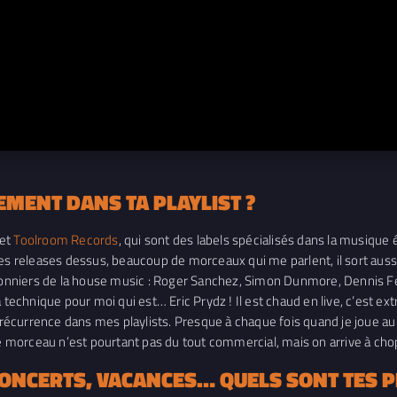
MENT DANS TA PLAYLIST ?
et
Toolroom Records
, qui sont des labels spécialisés dans la musique 
nes releases dessus, beaucoup de morceaux qui me parlent, il sort aus
 pionniers de la house music : Roger Sanchez, Simon Dunmore, Dennis 
 la technique pour moi qui est… Eric Prydz ! Il est chaud en live, c’est e
n récurrence dans mes playlists. Presque à chaque fois quand je joue a
Ce morceau n’est pourtant pas du tout commercial, mais on arrive à chop
CONCERTS, VACANCES… QUELS SONT TES P