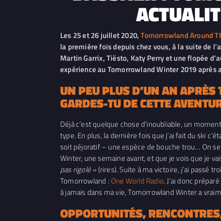
ACTUALIT
Les 25 et 26 juillet 2020,
Tomorrowland Around The
la première fois depuis chez vous, à la suite de 
Martin Garrix, Tiësto, Katy Perry et une flopée d’
expérience au Tomorrowland Winter 2019 après av
UN PEU PLUS D’UN AN APRÈ
GARDES-TU DE CETTE AVENTUR
Déjà c’est quelque chose d’inoubliable, un moment 
type. En plus, la dernière fois que j’ai fait du ski
soit péjoratif – une espèce de bouche trou… On se 
Winter, une semaine avant, et que je vois que je vai
pas rigolé »
(rires). Suite à ma victoire, j’ai passé t
Tomorrowland :
One World Radio
. J’ai donc prépar
à jamais dans ma vie, Tomorrowland Winter a vraim
OPPORTUNITÉS, RENCONTRES,