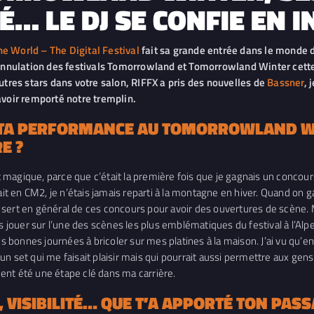
É… LE DJ SE CONFIE EN 
 World – The Digital Festival
fait sa grande entrée dans le monde 
l’annulation des festivals Tomorrowland et Tomorrowland Winter cett
autres stars dans votre salon, RIFFX a pris des nouvelles de
Bassner
, 
oir remporté notre tremplin.
S TA PERFORMANCE AU TOMORROWLAND W
E ?
magique, parce que c’était la première fois que je gagnais un concour
 c’était en CM2, je n’étais jamais reparti à la montagne en hiver. Quand 
sert en général de ces concours pour avoir des ouvertures de scène. M
s jouer sur l’une des scènes les plus emblématiques du festival à l’Alpe
rois bonnes journées à bricoler sur mes platines à la maison. J’ai vu qu’en
é un set qui me faisait plaisir mais qui pourrait aussi permettre aux g
ent été une étape clé dans ma carrière.
 VISIBILITÉ… QUE T’A APPORTÉ TON P