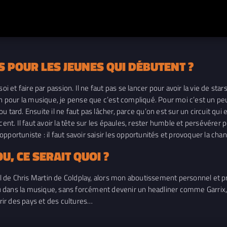
S POUR LES JEUNES QUI DÉBUTENT ?
soi et faire par passion. Il ne faut pas se lancer pour avoir la vie de s
ion pour la musique, je pense que c’est compliqué. Pour moi c’est un 
u tard. Ensuite il ne faut pas lâcher, parce qu’on est sur un circuit qu
ent. Il faut avoir la tête sur les épaules, rester humble et persévérer p
re opportuniste : il faut savoir saisir les opportunités et provoquer la 
U, CE SERAIT QUOI ?
el de Chris Martin de Coldplay, alors mon aboutissement personnel et pr
olu dans la musique, sans forcément devenir un headliner comme Garrix, 
ir des pays et des cultures…