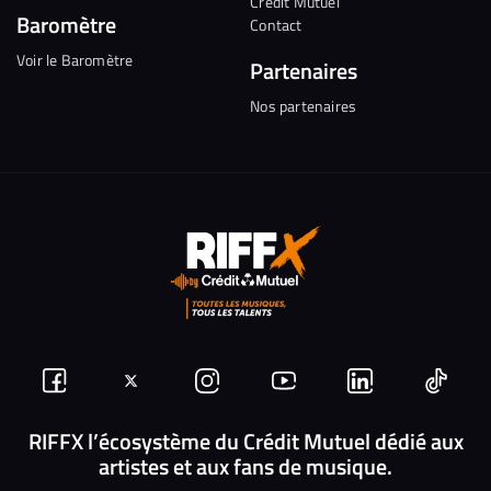
Crédit Mutuel
Baromètre
Contact
Voir le Baromètre
Partenaires
Nos partenaires
Suivez-
Suivez-
Nous
Nous
Nous
Nous
nous
nous
rejoindre
rejoindre
rejoindre
rejoi
RIFFX l’écosystème du Crédit Mutuel dédié aux
artistes et aux fans de musique.
sur
sur
sur
sur
sur
sur