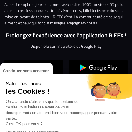
Facebook
Twitter
Instagram
YouTube
Linkedin
Tikto
Actus, tremplins, jeux concours, web radios 100% musique, 0% pub,
aide à la professionnalisation, événements, billetterie, mur du son,
mise en avant de talents… RIFFX c’est LA communauté de ceux qui
aiment et ceux qui font la musique. Rejoignez-nous !
Prolongez l'expérience avec l'application RIFFX !
Disponible sur l'App Store et Google Play
Continuer sans accepter
Salut c'est nous...
les Cookies !
On a attendu d'être sûrs que le contenu de
Confidentialité
Gestion des cookies
ce site vous intéresse avant de vous
Conditions générales d’utilisation
Mentions légales
déranger, mais on aimerait bien vous accompagner pendant votre
visite...
Aide en ligne
Crédit Mutuel
Inscription
×
ouvrez les webradios RIFFX
C'est OK pour vous ?
Accessibilité : non conforme