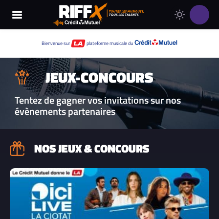
Changer
Thème
le
clair
thème
Thème
Bienvenue sur
plateforme musicale du
de
sombre
RIFFX
JEUX-CONCOURS
Tentez de gagner vos invitations sur nos
évènements partenaires
NOS JEUX & CONCOURS