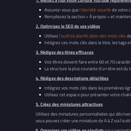
1. Mettez à jour votre compte YouTube régulière
Assurez-vous que
l’identité visuelle
de votre c
Remplissez la section « À propos » et mainten
2. Optimisez le SEO de vos vidéos
Utilisez
l’outil de planification des mots clés
de
Intégrez ces mots clés dans le titre, les tags e
3. Rédigez des titres efficaces
Vos titres doivent faire entre 60 et 70 caract
La structure la plus courante d’un titre est du
4. Rédigez des descriptions détaillées
Intégrez vos mots clés dans les premières lig
Utilisez cet espace pour présenter votre chaîn
5. Créez des miniatures attractives
Utilisez des miniatures personnalisées qui décrive
vous pouvez créer une miniature de A à Z via l’outil
6. Organisez vos vidéos en playlists
pour permettr