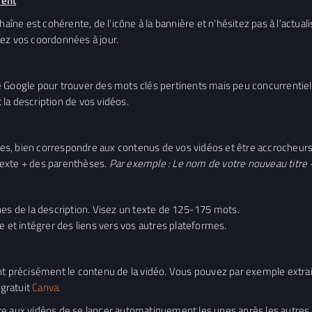
ment
haîne est cohérente, de l’icône à la bannière et n’hésitez pas à l’actua
ez vos coordonnées à jour.
 Google pour trouver des mots clés pertinents mais peu concurrentiels.
t la description de vos vidéos.
ères, bien correspondre aux contenus de vos vidéos et être accrocheurs
 texte + des parenthèses.
Par exemple : Le nom de votre nouveau titre + 
nes de la description. Visez un texte de 125-175 mots.
e et intégrer des liens vers vos autres plateformes.
nt précisément le contenu de la vidéo. Vous pouvez par exemple extrair
 gratuit
Canva
.
e aux vidéos de se lancer automatiquement les unes après les autres,