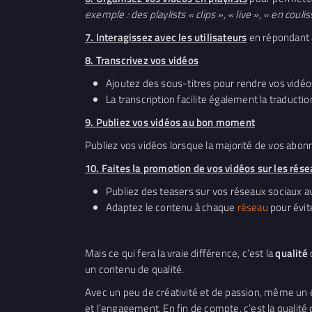
exemple : des playlists « clips », « live », « en coulis
7. Interagissez avec les utilisateurs
en répondant
8. Transcrivez vos vidéos
Ajoutez des sous-titres pour rendre vos vidéo
La transcription facilite également la traducti
9. Publiez vos vidéos au bon moment
Publiez vos vidéos lorsque la majorité de vos abon
10. Faites la promotion de vos vidéos sur les rés
Publiez des teasers sur vos réseaux sociaux a
Adaptez le contenu à chaque
réseau
pour évite
Mais ce qui fera la vraie différence, c’est la
qualité
un contenu de qualité.
Avec un peu de créativité et de passion, même un 
et l’engagement. En fin de compte, c’est la qualité d