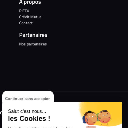
A propos
RIFFX
Crédit Mutuel
Contact
Partenaires
Nos partenaires
Continuer sans accepter
olongez l'expérience avec l'application
Salut c'est nous...
RIFFX !
les Cookies !