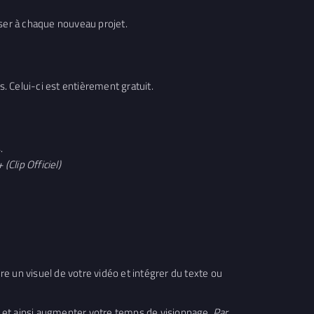
liser à chaque nouveau projet.
 Celui-ci est entièrement gratuit.
.
(Clip Officiel)
e un visuel de votre vidéo et intégrer du texte ou
 et ainsi augmenter votre temps de visionnage.
Par