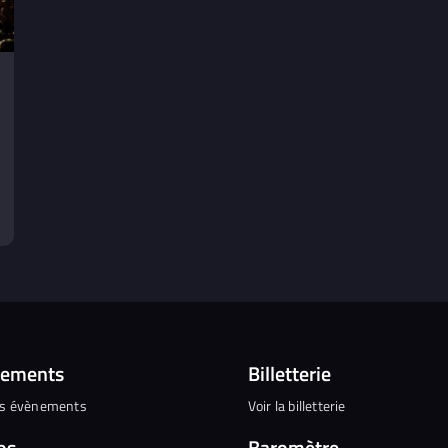
nements
Billetterie
es évènements
Voir la billetterie
os
Baromètre