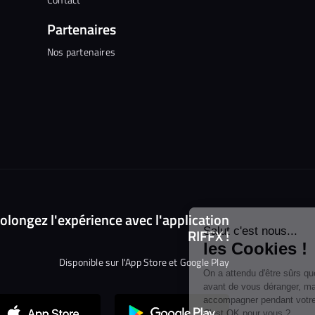
Partenaires
Nos partenaires
Continuer sans accepter
olongez l'expérience avec l'application
Salut c'est nous...
RIFFX !
les Cookies !
Disponible sur l'App Store et Google Play
On a attendu d'être sûrs que le contenu
de ce site vous intéresse avant de
vous déranger, mais on aimerait bien vous accompagner pendant
votre visite...
C'est OK pour vous ?