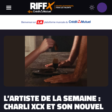
Changer
Thème
le
clair
thème
Thème
Bienvenue sur
plateforme musicale du
de
sombre
RIFFX
L’ARTISTE DE LA SEMAINE :
CHARLI XCX ET SON NOUVEL