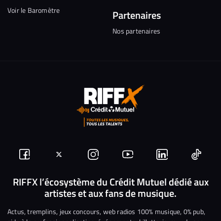
Voir le Baromètre
Partenaires
Nos partenaires
Suivez-
Suivez-
Nous
Nous
Nous
Nous
nous
nous
rejoindre
rejoindre
rejoindre
rejoi
RIFFX l’écosystème du Crédit Mutuel dédié aux
artistes et aux fans de musique.
sur
sur
sur
sur
sur
sur
Facebook
Twitter
Instagram
YouTube
Linkedin
Tikto
Actus, tremplins, jeux concours, web radios 100% musique, 0% pub,