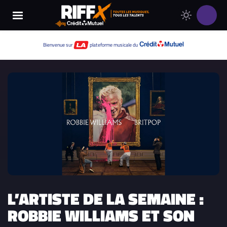
Changer
Thème
le
clair
thème
Thème
Bienvenue sur
plateforme musicale du
de
sombre
RIFFX
L’ARTISTE DE LA SEMAINE :
ROBBIE WILLIAMS ET SON