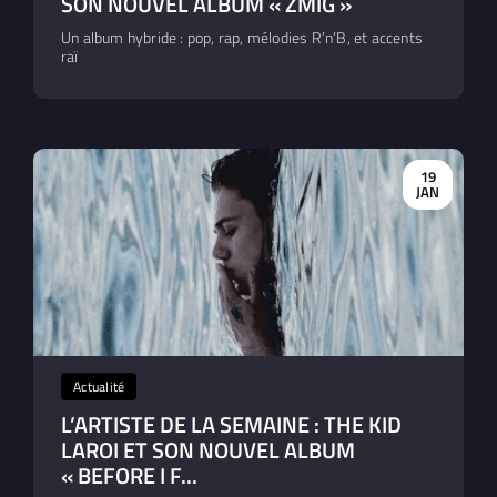
SON NOUVEL ALBUM « ZMIG »
Un album hybride : pop, rap, mélodies R’n’B, et accents
raï
19
JAN
Actualité
L’ARTISTE DE LA SEMAINE : THE KID
LAROI ET SON NOUVEL ALBUM
« BEFORE I F...