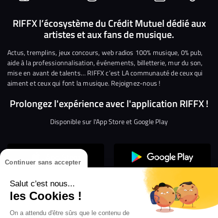
Suivez-
Suivez-
Nous
Nous
Nous
Nous
nous
nous
rejoindre
rejoindre
rejoindre
rejoi
RIFFX l’écosystème du Crédit Mutuel dédié aux
artistes et aux fans de musique.
sur
sur
sur
sur
sur
sur
Facebook
Twitter
Instagram
YouTube
Linkedin
Tikto
Actus, tremplins, jeux concours, web radios 100% musique, 0% pub,
aide à la professionnalisation, événements, billetterie, mur du son,
mise en avant de talents… RIFFX c’est LA communauté de ceux qui
aiment et ceux qui font la musique. Rejoignez-nous !
Prolongez l'expérience avec l'application RIFFX !
Disponible sur l'App Store et Google Play
Continuer sans accepter
Salut c'est nous...
les Cookies !
Confidentialité
Gestion des cookies
On a attendu d'être sûrs que le contenu de