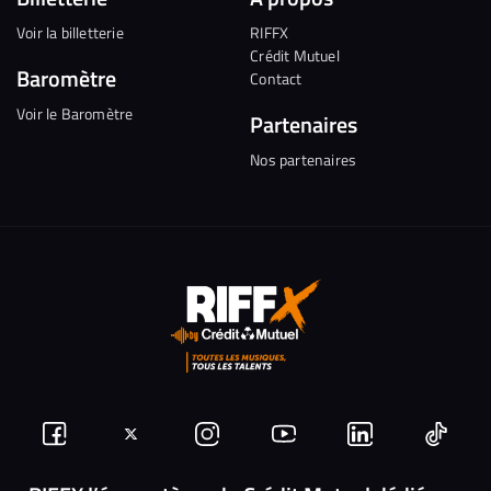
Voir la billetterie
RIFFX
Crédit Mutuel
Baromètre
Contact
Voir le Baromètre
Partenaires
Nos partenaires
Suivez-
Suivez-
Nous
Nous
Nous
Nous
nous
nous
rejoindre
rejoindre
rejoindre
rejoi