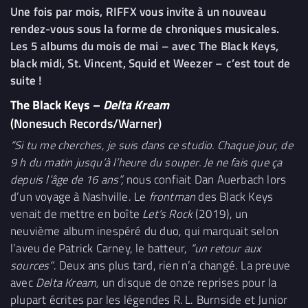
Une fois par mois, RIFFX vous invite à un nouveau
rendez-vous sous la forme de chroniques musicales.
Les 5 albums du mois de mai – avec The Black Keys,
black midi, St. Vincent, Squid et Weezer – c’est tout de
suite !
The Black Keys –
Delta Kream
(Nonesuch Records/Warner)
“Si tu me cherches, je suis dans ce studio. Chaque jour, de
9 h du matin jusqu’à l’heure du souper. Je ne fais que ça
depuis l’âge de 16 ans”,
nous confiait Dan Auerbach lors
d’un voyage à Nashville. Le
frontman
des Black Keys
venait de mettre en boîte
Let’s Rock
(2019), un
neuvième album inespéré du duo, qui marquait selon
l’aveu de Patrick Carney, le batteur,
“un retour aux
sources”
. Deux ans plus tard, rien n’a changé. La preuve
avec
Delta Kream,
un disque de onze reprises pour la
plupart écrites par les légendes R. L. Burnside et Junior