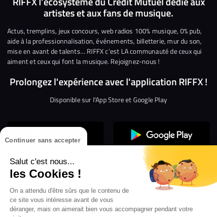
RIFFX l’écosystème du Crédit Mutuel dédié aux
artistes et aux fans de musique.
sur
sur
sur
sur
sur
sur
Facebook
Twitter
Instagram
YouTube
Linkedin
Tikto
Actus, tremplins, jeux concours, web radios 100% musique, 0% pub,
aide à la professionnalisation, événements, billetterie, mur du son,
mise en avant de talents… RIFFX c’est LA communauté de ceux qui
aiment et ceux qui font la musique. Rejoignez-nous !
Prolongez l'expérience avec l'application RIFFX !
Disponible sur l'App Store et Google Play
Continuer sans accepter
Salut c'est nous...
les Cookies !
On a attendu d'être sûrs que le contenu de
Confidentialité
Gestion des cookies
ce site vous intéresse avant de vous
Conditions générales d’utilisation
Mentions légales
déranger, mais on aimerait bien vous accompagner pendant votre