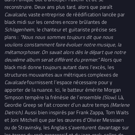
reconstruire. Deux ans plus tard, alors que paraît
Cavalcade
, vaste entreprise de réédification lancée par
black midi sur les cendres encore brûlantes de
Schlagenheim
, le chanteur et guitariste précise ses
plans :
“Nous nous sommes toujours dit que nous
voulions constamment faire évoluer notre musique, la
métamorphoser. On savait alors dès le départ que notre
deuxième album serait différent du premier.”
Alors que
black midi donne toujours autant dans l’excès, les
structures mouvantes aux métriques complexes de
Cavalcade
fournissent l’espace nécessaire pour y
apporter de la nuance. Ici, le batteur émérite Morgan
Simpson tempère la frénésie de l’ensemble
(Slow).
Là,
Geordie Greep se fait crooner d’un autre temps
(Marlene
Dietrich)
. Aussi bien inspirés par Frank Zappa, Tom Waits
et Joni Mitchell que par les œuvres d’Olivier Messiaen
ou de Stravinsky, les Anglais s’aventurent davantage sur
les terres du rock progressif et du jazz-rock, celles de