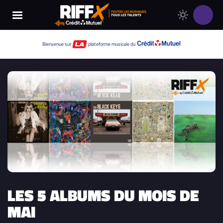
Changer
Thème
le
clair
thème
Thème
Bienvenue sur
plateforme musicale du
de
sombre
RIFFX
LES 5 ALBUMS DU MOIS DE
MAI