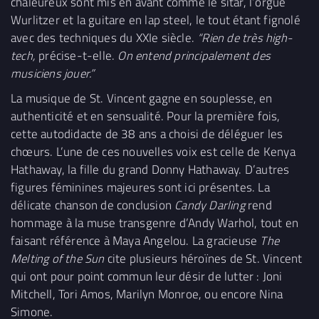
chaleureux sont mis en avant comme le sitar, l’orgue
Wurlitzer et la guitare en lap steel, le tout étant fignolé
avec des techniques du XXIe siècle.
“Rien de très high-
tech,
précise-t-elle.
On entend principalement des
musiciens jouer.”
La musique de St. Vincent gagne en souplesse, en
authenticité et en sensualité. Pour la première fois,
cette autodidacte de 38 ans a choisi de déléguer les
chœurs. L’une de ces nouvelles voix est celle de Kenya
Hathaway, la fille du grand Donny Hathaway. D’autres
figures féminines majeures sont ici présentes. La
délicate chanson de conclusion
Candy Darling
rend
hommage à la muse transgenre d’Andy Warhol, tout en
faisant référence à Maya Angelou. La gracieuse
The
Melting of the Sun
cite plusieurs héroïnes de St. Vincent
qui ont pour point commun leur désir de lutter : Joni
Mitchell, Tori Amos, Marilyn Monroe, ou encore Nina
Simone.