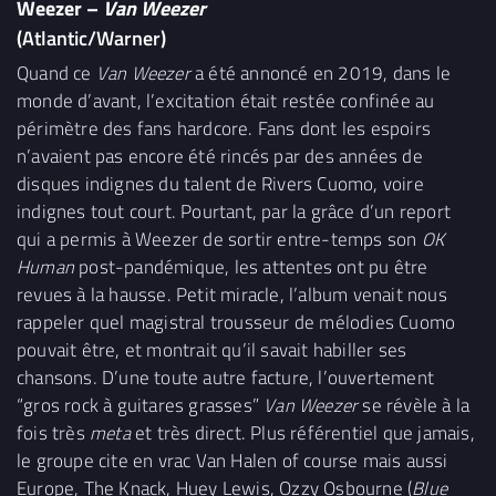
Weezer –
Van Weezer
(Atlantic/Warner)
Quand ce
Van Weezer
a été annoncé en 2019, dans le
monde d’avant, l’excitation était restée confinée au
périmètre des fans hardcore. Fans dont les espoirs
n’avaient pas encore été rincés par des années de
disques indignes du talent de Rivers Cuomo, voire
indignes tout court. Pourtant, par la grâce d’un report
qui a permis à Weezer de sortir entre-temps son
OK
Human
post-pandémique, les attentes ont pu être
revues à la hausse. Petit miracle, l’album venait nous
rappeler quel magistral trousseur de mélodies Cuomo
pouvait être, et montrait qu’il savait habiller ses
chansons. D’une toute autre facture, l’ouvertement
“gros rock à guitares grasses”
Van Weezer
se révèle à la
fois très
meta
et très direct. Plus référentiel que jamais,
le groupe cite en vrac Van Halen of course mais aussi
Europe, The Knack, Huey Lewis, Ozzy Osbourne (
Blue