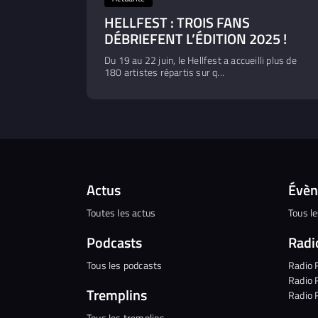
HELLFEST : TROIS FANS
DÉBRIEFENT L’ÉDITION 2025 !
Du 19 au 22 juin, le Hellfest a accueilli plus de
180 artistes répartis sur q...
Actus
Évè
Toutes les actus
Tous l
Podcasts
Radi
Tous les podcasts
Radio 
Radio 
Tremplins
Radio 
Tous les tremplins