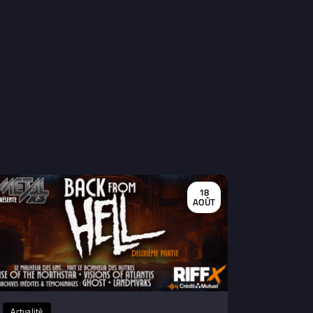
18
AOÛT
Actualité