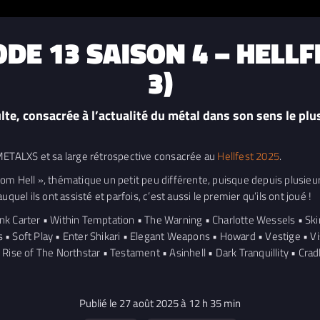
DE 13 SAISON 4 – HELLF
3)
lte, consacrée à l’actualité du métal dans son sens le plu
TALXS et sa large rétrospective consacrée au
Hellfest 2025
.
rom Hell », thématique un petit peu différente, puisque depuis plusie
quel ils ont assisté et parfois, c’est aussi le premier qu’ils ont joué !
nk Carter • Within Temptation • The Warning • Charlotte Wessels • Ski
 Soft Play • Enter Shikari • Elegant Weapons • Howard • Vestige • Visi
ise of The Northstar • Testament • Asinhell • Dark Tranquillity • Cradl
Publié le 27 août 2025 à 12 h 35 min