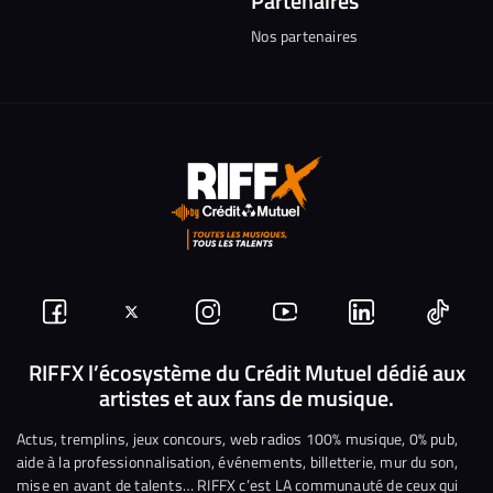
Partenaires
Nos partenaires
Suivez-
Suivez-
Nous
Nous
Nous
Nous
nous
nous
rejoindre
rejoindre
rejoindre
rejoi
RIFFX l’écosystème du Crédit Mutuel dédié aux
artistes et aux fans de musique.
sur
sur
sur
sur
sur
sur
Facebook
Twitter
Instagram
YouTube
Linkedin
Tikto
Actus, tremplins, jeux concours, web radios 100% musique, 0% pub,
aide à la professionnalisation, événements, billetterie, mur du son,
mise en avant de talents… RIFFX c’est LA communauté de ceux qui