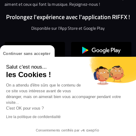
aiment et ceux qui font la musique. Rejoignez-nous !
Prolongez l'expérience avec l'application RIFFX !
Disponible sur l'App Store et Google Play
Continuer sans accepter
Salut c'est nous...
les Cookies !
On a attendu d'être sûrs que le contenu de
Confidentialité
Gestion des cookies
ce site vous intéresse avant de vous
Conditions générales d’utilisation
Mentions légales
déranger, mais on aimerait bien vous accompagner pendant votre
visite...
Aide en ligne
Crédit Mutuel
Inscription
×
ouvrez les webradios RIFFX
C'est OK pour vous ?
Accessibilité : non conforme
ez en exclusivité sur VIBES le titre de la révé
Lire la politique de confidentialité
Politique de divulgation de vulnérabilités
tion RIFFX DJ DROZO, "One More Time" (feat.
er x MC Luana)
Consentements certifiés par