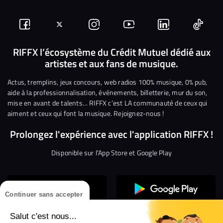
Suivez-
Suivez-
Nous
Nous
Nous
Nous
nous
nous
rejoindre
rejoindre
rejoindre
rejoi
RIFFX l’écosystème du Crédit Mutuel dédié aux
artistes et aux fans de musique.
sur
sur
sur
sur
sur
sur
Facebook
Twitter
Instagram
YouTube
Linkedin
Tikto
Actus, tremplins, jeux concours, web radios 100% musique, 0% pub,
aide à la professionnalisation, événements, billetterie, mur du son,
mise en avant de talents… RIFFX c’est LA communauté de ceux qui
aiment et ceux qui font la musique. Rejoignez-nous !
Prolongez l'expérience avec l'application RIFFX !
Disponible sur l'App Store et Google Play
Continuer sans accepter
Salut c'est nous...