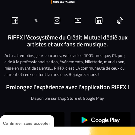
Suivez-
Suivez-
Nous
Nous
Nous
Nous
nous
nous
rejoindre
rejoindre
rejoindre
rejoi
RIFFX l’écosystème du Crédit Mutuel dédié aux
artistes et aux fans de musique.
sur
sur
sur
sur
sur
sur
Facebook
Twitter
Instagram
YouTube
Linkedin
Tikto
Actus, tremplins, jeux concours, web radios 100% musique, 0% pub,
aide à la professionnalisation, événements, billetterie, mur du son,
mise en avant de talents… RIFFX c’est LA communauté de ceux qui
aiment et ceux qui font la musique. Rejoignez-nous !
Prolongez l'expérience avec l'application RIFFX !
Disponible sur l'App Store et Google Play
Continuer sans accepter