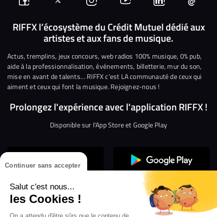
Suivez-
Suivez-
Nous
Nous
Nous
Nous
nous
nous
rejoindre
rejoindre
rejoindre
rejoi
RIFFX l’écosystème du Crédit Mutuel dédié aux
artistes et aux fans de musique.
sur
sur
sur
sur
sur
sur
Facebook
Twitter
Instagram
YouTube
Linkedin
Tikto
Actus, tremplins, jeux concours, web radios 100% musique, 0% pub,
aide à la professionnalisation, événements, billetterie, mur du son,
mise en avant de talents… RIFFX c’est LA communauté de ceux qui
aiment et ceux qui font la musique. Rejoignez-nous !
Prolongez l'expérience avec l'application RIFFX !
Disponible sur l'App Store et Google Play
Continuer sans accepter
Salut c'est nous...
les Cookies !
On a attendu d'être sûrs que le contenu de