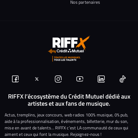
Nos partenaires
Suivez-
Suivez-
Nous
Nous
Nous
Nous
nous
nous
rejoindre
rejoindre
rejoindre
rejoi
RIFFX l’écosystème du Crédit Mutuel dédié aux
artistes et aux fans de musique.
sur
sur
sur
sur
sur
sur
Facebook
Twitter
Instagram
YouTube
Linkedin
Tikto
Actus, tremplins, jeux concours, web radios 100% musique, 0% pub,
aide à la professionnalisation, événements, billetterie, mur du son,
mise en avant de talents… RIFFX c’est LA communauté de ceux qui
aiment et ceux qui font la musique. Rejoignez-nous !