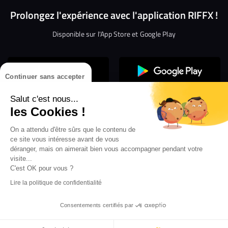
Prolongez l'expérience avec l'application RIFFX !
Disponible sur l'App Store et Google Play
Continuer sans accepter
Salut c'est nous...
les Cookies !
Confidentialité
Gestion des cookies
On a attendu d'être sûrs que le contenu de
ce site vous intéresse avant de vous
Conditions générales d’utilisation
Mentions légales
déranger, mais on aimerait bien vous accompagner pendant votre
visite...
Aide en ligne
Crédit Mutuel
Inscription
×
ouvrez les webradios RIFFX
C'est OK pour vous ?
Accessibilité : non conforme
ez en exclusivité sur VIBES le titre de la révé
Lire la politique de confidentialité
Politique de divulgation de vulnérabilités
tion RIFFX DJ DROZO, "One More Time" (feat.
er x MC Luana)
Consentements certifiés par
...