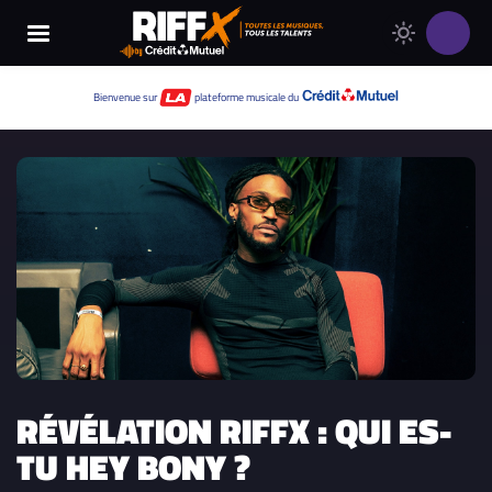
Changer
Thème
le
clair
thème
Thème
Bienvenue sur
plateforme musicale du
de
sombre
RIFFX
RÉVÉLATION RIFFX : QUI ES-
TU HEY BONY ?