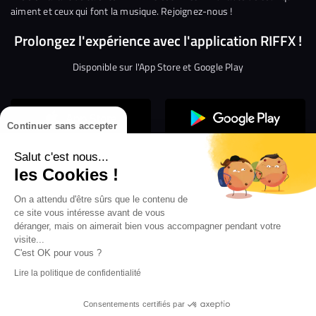
aiment et ceux qui font la musique. Rejoignez-nous !
Prolongez l'expérience avec l'application RIFFX !
Disponible sur l'App Store et Google Play
Continuer sans accepter
Salut c'est nous...
les Cookies !
Confidentialité
Gestion des cookies
On a attendu d'être sûrs que le contenu de
ce site vous intéresse avant de vous
Conditions générales d’utilisation
Mentions légales
déranger, mais on aimerait bien vous accompagner pendant votre
visite...
Aide en ligne
Crédit Mutuel
Inscription
×
ouvrez les webradios RIFFX
C'est OK pour vous ?
Accessibilité : non conforme
ez en exclusivité sur VIBES le titre de la révé
Lire la politique de confidentialité
Politique de divulgation de vulnérabilités
tion RIFFX DJ DROZO, "One More Time" (feat.
er x MC Luana)
Consentements certifiés par