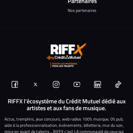
Partenaires
Nos partenaires
Suivez-
Suivez-
Nous
Nous
Nous
Nous
nous
nous
rejoindre
rejoindre
rejoindre
rejoi
RIFFX l’écosystème du Crédit Mutuel dédié aux
artistes et aux fans de musique.
sur
sur
sur
sur
sur
sur
Facebook
Twitter
Instagram
YouTube
Linkedin
Tikto
Actus, tremplins, jeux concours, web radios 100% musique, 0% pub,
aide à la professionnalisation, événements, billetterie, mur du son,
mise en avant de talents… RIFFX c’est LA communauté de ceux qui