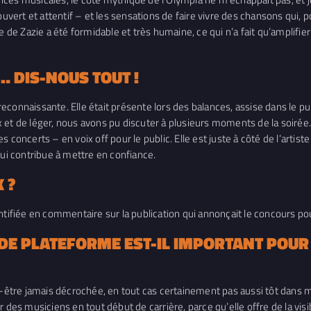
ouvert et attentif – et les sensations de faire vivre des chansons qui, p
 de Zazie a été formidable et très humaine, ce qui n’a fait qu’amplifier
… DIS-NOUS TOUT !
 reconnaissante. Elle était présente lors des balances, assise dans le pu
 et de léger, nous avons pu discuter à plusieurs moments de la soirée.
concerts – en voix off pour le public. Elle est juste à côté de l’artiste
qui contribue à mettre en confiance.
 ?
ntifiée en commentaire sur la publication qui annonçait le concours pour
E DE PLATEFORME EST-IL IMPORTANT POUR
t-être jamais décrochée, en tout cas certainement pas aussi tôt dans mo
s musiciens en tout début de carrière, parce qu’elle offre de la visib