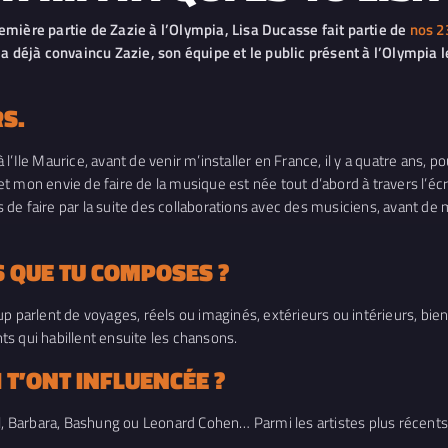
emière partie de Zazie à l’Olympia, Lisa Ducasse fait partie de
nos 2
e a déjà convaincu Zazie, son équipe et le public présent à l’Olympia
S.
 à l’Ile Maurice, avant de venir m’installer en France, il y a quatre ans,
, et mon envie de faire de la musique est née tout d’abord à travers l’é
de faire par la suite des collaborations avec des musiciens, avant de 
S QUE TU COMPOSES ?
up parlent de voyages, réels ou imaginés, extérieurs ou intérieurs, b
s qui habillent ensuite les chansons.
 T’ONT INFLUENCÉE ?
l, Barbara, Bashung ou Leonard Cohen… Parmi les artistes plus récents,