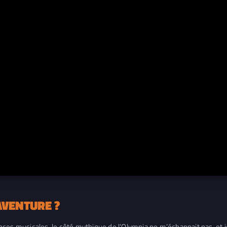
AVENTURE ?
ces musicales, le côté mythique de l’Olympia ne m’échappait pas, et j