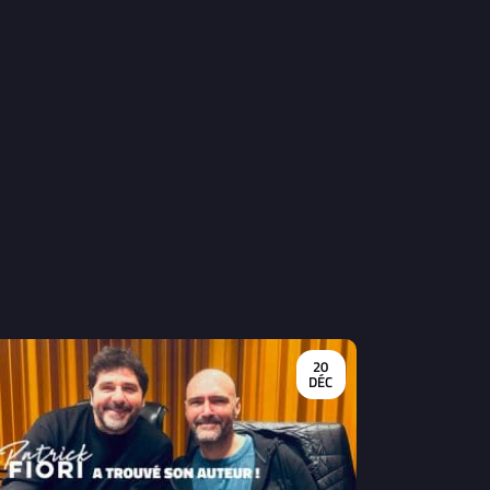
20
DÉC