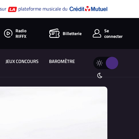
 sur
plateforme musicale du
Radio
Se
Billetterie
RIFFX
connecter
JEUX CONCOURS
BAROMÈTRE
Changer
Thème
le
clair
thème
Thème
de
sombre
RIFFX