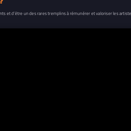
?
s et d’être un des rares tremplins à rémunérer et valoriser les artiste