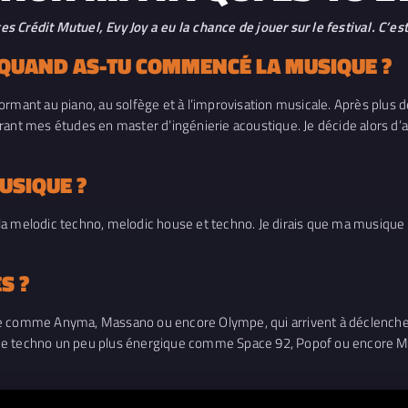
 Crédit Mutuel, Evy Joy a eu la chance de jouer sur le festival. C’est
T QUAND AS-TU COMMENCÉ LA MUSIQUE ?
ormant au piano, au solfège et à l’improvisation musicale. Après plus
ant mes études en master d’ingénierie acoustique. Je décide alors d’all
USIQUE ?
la melodic techno, melodic house et techno. Je dirais que ma musique 
S ?
rlife comme Anyma, Massano ou encore Olympe, qui arrivent à déclenche
tes de techno un peu plus énergique comme Space 92, Popof ou encore 