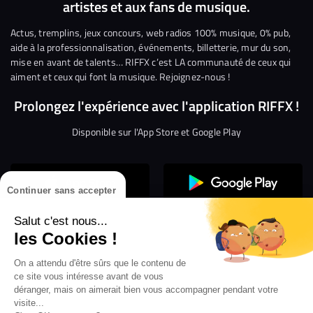
artistes et aux fans de musique.
sur
sur
sur
sur
sur
sur
Facebook
Twitter
Instagram
YouTube
Linkedin
Tikto
Actus, tremplins, jeux concours, web radios 100% musique, 0% pub,
aide à la professionnalisation, événements, billetterie, mur du son,
mise en avant de talents… RIFFX c’est LA communauté de ceux qui
aiment et ceux qui font la musique. Rejoignez-nous !
Prolongez l'expérience avec l'application RIFFX !
Disponible sur l'App Store et Google Play
Continuer sans accepter
Salut c'est nous...
les Cookies !
Confidentialité
Gestion des cookies
On a attendu d'être sûrs que le contenu de
ce site vous intéresse avant de vous
Conditions générales d’utilisation
Mentions légales
déranger, mais on aimerait bien vous accompagner pendant votre
visite...
Aide en ligne
Crédit Mutuel
Inscription
×