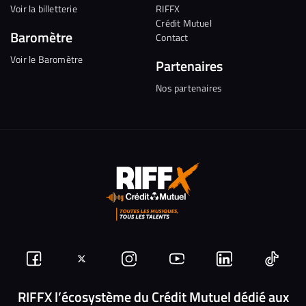
Voir la billetterie
RIFFX
Crédit Mutuel
Baromètre
Contact
Voir le Baromètre
Partenaires
Nos partenaires
Suivez-
Suivez-
Nous
Nous
Nous
Nous
nous
nous
rejoindre
rejoindre
rejoindre
rejoi
RIFFX l’écosystème du Crédit Mutuel dédié aux