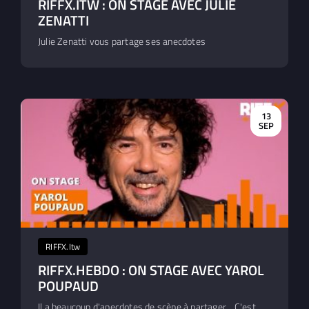
RIFFX.ITW : ON STAGE AVEC JULIE
ZENATTI
Julie Zenatti vous partage ses anecdotes
13
SEP
RIFFX.Itw
RIFFX.HEBDO : ON STAGE AVEC YAROL
POUPAUD
Il a beaucoup d'anecdotes de scène à partager... C'est