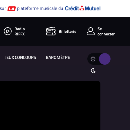
 sur
plateforme musicale du
Radio
Se
Billetterie
RIFFX
connecter
JEUX CONCOURS
BAROMÈTRE
Changer
Thème
le
clair
thème
Thème
de
sombre
RIFFX