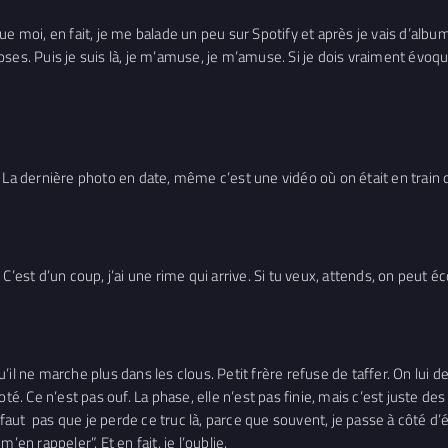
e moi, en fait, je me balade un peu sur Spotify et après je vais d’albu
hoses. Puis je suis là, je m’amuse, je m’amuse. Si je dois vraiment évoque
 La dernière photo en date, même c’est une vidéo où on était en train d
. C’est d’un coup, j’ai une rime qui arrive. Si tu veux, attends, on peut éc
i qu’il ne marche plus dans les clous. Petit frère refuse de taffer. On l
 noté. Ce n’est pas ouf. La phase, elle n’est pas finie, mais c’est juste des
ne faut pas que je perde ce truc là, parce que souvent, je passe à côt
s m’en rappeler”. Et en fait, je l’oublie.