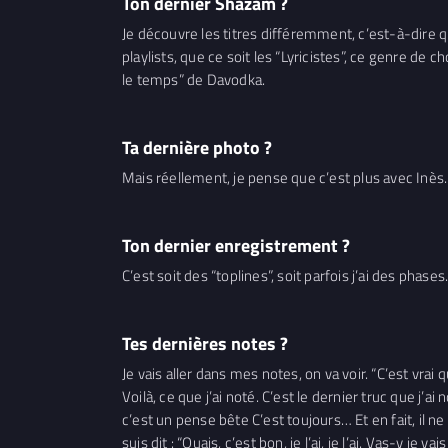
Ton dernier Shazam ?
Je découvre les titres différemment, c’est-à-dire qu
playlists, que ce soit les “Lyricistes”, ce genre de c
le temps” de Davodka.
Ta dernière photo ?
Mais réellement, je pense que c’est plus avec Inès.
Ton dernier enregistrement ?
C’est soit des “toplines”, soit parfois j’ai des phases
Tes dernières notes ?
Je vais aller dans mes notes, on va voir. “C’est vra
Voilà, ce que j’ai noté. C’est le dernier truc que j’ai
c’est un pense bête C’est toujours… Et en fait, il 
suis dit : “Ouais, c’est bon, je l’ai, je l’ai. Vas-y je vai