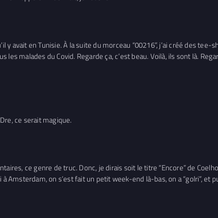
 qu’il y avait en Tunisie. À la suite du morceau “00216”, j’ai créé des tee
ous les malades du Covid. Regarde ça, c’est beau. Voilà, ils sont là. Rega
. Dre, ce serait magique.
ires, ce genre de truc. Donc, je dirais soit le titre “Encore” de Coelho, 
i à Amsterdam, on s’est fait un petit week-end là-bas, on a “golri”, et