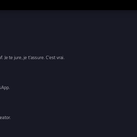
e te jure, je t’assure. C’est vrai.
tsApp.
reator.