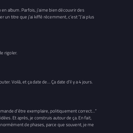
m en album. Parfois, j’aime bien découvrir des
r un titre que j’ai kiffé récemment, c’est “J’ai plus
e rigoler.
outer. Voilà, et ça date de… Ça date d’il y a 4 jours.
ui demande d’être exemplaire, politiquement correct…”
 idées. Et après, je construis autour de ça. En fait,
é d’énormément de phases, parce que souvent, je me