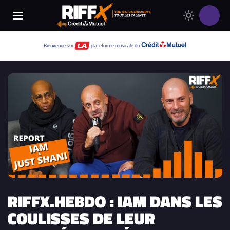
Changer
Thème
le
clair
thème
Thème
Bienvenue sur
plateforme musicale du
de
sombre
RIFFX
RIFFX.HEBDO : IAM DANS LES
COULISSES DE LEUR