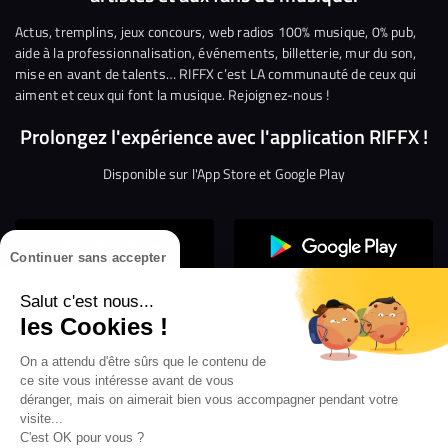
Facebook
Twitter
Instagram
YouTube
Linkedin
Tikto
Actus, tremplins, jeux concours, web radios 100% musique, 0% pub,
aide à la professionnalisation, événements, billetterie, mur du son,
mise en avant de talents… RIFFX c’est LA communauté de ceux qui
aiment et ceux qui font la musique. Rejoignez-nous !
Prolongez l'expérience avec l'application RIFFX !
Disponible sur l'App Store et Google Play
Continuer sans accepter
Salut c'est nous...
les Cookies !
Confidentialité
Gestion des cookies
On a attendu d'être sûrs que le contenu de
ce site vous intéresse avant de vous
Conditions générales d’utilisation
Mentions légales
déranger, mais on aimerait bien vous accompagner pendant votre
visite...
Aide en ligne
Crédit Mutuel
Inscription
×
ouvrez les webradios RIFFX
C'est OK pour vous ?