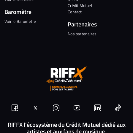
Crédit Mutuel
Baromètre
Contact
Voir le Baromètre
Partenaires
Nos partenaires
Suivez-
Suivez-
Nous
Nous
Nous
Nous
nous
nous
rejoindre
rejoindre
rejoindre
rejoi
RIFFX l’écosystème du Crédit Mutuel dédié aux
artistes et aux fans de musique.
sur
sur
sur
sur
sur
sur