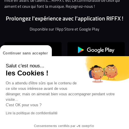
mise en avant de talents… RIFFX c’est LA communauté de ceux qui
aiment et ceux qui font la musique. Rejoignez-nous !
Prolongez l'expérience avec l'application RIFFX !
Disponible sur l'App Store et Google Play
Continuer sans accepter
Salut c'est nous...
les Cookies !
Confidentialité
Gestion des cookies
On a attendu d'être sûrs que le contenu de
ce site vous intéresse avant de vous
Conditions générales d’utilisation
Mentions légales
déranger, mais on aimerait bien vous accompagner pendant votre
visite...
Aide en ligne
Crédit Mutuel
Inscription
×
ouvrez les webradios RIFFX
C'est OK pour vous ?
Accessibilité : non conforme
ez en exclusivité sur VIBES le titre de la révé
Lire la politique de confidentialité
Politique de divulgation de vulnérabilités
tion RIFFX DJ DROZO, "One More Time" (feat.
er x MC Luana)
Consentements certifiés par