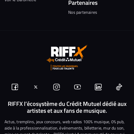
Partenaires
Nos partenaires
Suivez-
Suivez-
Nous
Nous
Nous
Nous
nous
nous
rejoindre
rejoindre
rejoindre
rejoi
RIFFX l’écosystème du Crédit Mutuel dédié aux
artistes et aux fans de musique.
sur
sur
sur
sur
sur
sur
Facebook
Twitter
Instagram
YouTube
Linkedin
Tikto
Actus, tremplins, jeux concours, web radios 100% musique, 0% pub,
aide à la professionnalisation, événements, billetterie, mur du son,