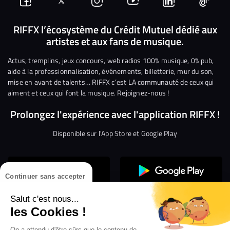
Suivez-
Suivez-
Nous
Nous
Nous
Nous
nous
nous
rejoindre
rejoindre
rejoindre
rejoi
RIFFX l’écosystème du Crédit Mutuel dédié aux
artistes et aux fans de musique.
sur
sur
sur
sur
sur
sur
Facebook
Twitter
Instagram
YouTube
Linkedin
Tikto
Actus, tremplins, jeux concours, web radios 100% musique, 0% pub,
aide à la professionnalisation, événements, billetterie, mur du son,
mise en avant de talents… RIFFX c’est LA communauté de ceux qui
aiment et ceux qui font la musique. Rejoignez-nous !
Prolongez l'expérience avec l'application RIFFX !
Disponible sur l'App Store et Google Play
Continuer sans accepter
Salut c'est nous...
les Cookies !
On a attendu d'être sûrs que le contenu de