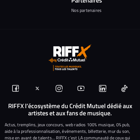
Partenaires
Nos partenaires
Suivez-
Suivez-
Nous
Nous
Nous
Nous
nous
nous
rejoindre
rejoindre
rejoindre
rejoi
RIFFX l’écosystème du Crédit Mutuel dédié aux
artistes et aux fans de musique.
sur
sur
sur
sur
sur
sur
Facebook
Twitter
Instagram
YouTube
Linkedin
Tikto
Actus, tremplins, jeux concours, web radios 100% musique, 0% pub,
aide à la professionnalisation, événements, billetterie, mur du son,
mise en avant de talents… RIFFX c’est LA communauté de ceux qui