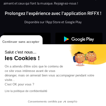
aiment et ceux qui font la musique. Rejoignez-nous !
Prolongez l'expérience avec l'application RIFFX !
Disponible sur l'App Store et Google Play
Continuer sans accepter
Salut c'est nous...
les Cookies !
Confidentialité
Gestion des cookies
On a attendu d'être sûrs que le contenu de
ce site vous intéresse avant de vous
Conditions générales d’utilisation
Mentions légales
déranger, mais on aimerait bien vous accompagner pendant votre
visite...
Aide en ligne
Crédit Mutuel
Inscription
×
ouvrez les webradios RIFFX
C'est OK pour vous ?
Accessibilité : non conforme
ez en exclusivité sur VIBES le titre de la révé
Lire la politique de confidentialité
Politique de divulgation de vulnérabilités
tion RIFFX DJ DROZO, "One More Time" (feat.
er x MC Luana)
Consentements certifiés par