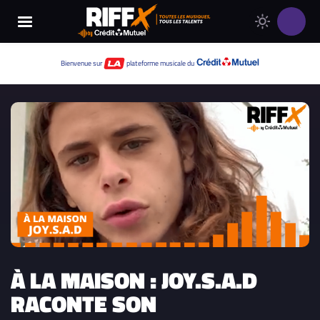
Changer
Thème
le
clair
thème
Thème
Bienvenue sur
plateforme musicale du
de
sombre
RIFFX
À LA MAISON : JOY.S.A.D
RACONTE SON