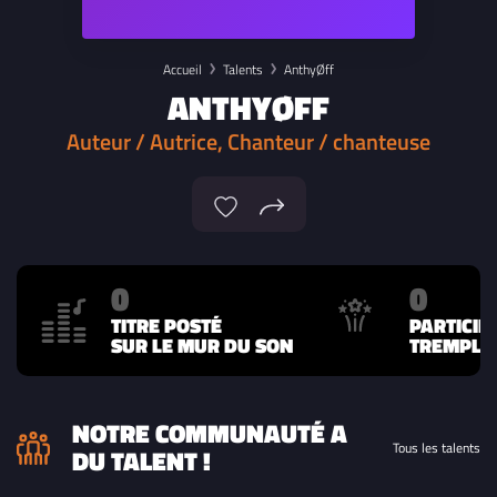
Accueil
Talents
AnthyØff
ANTHYØFF
Auteur / Autrice, Chanteur / chanteuse
0
0
TITRE POSTÉ
PARTICIP
SUR LE MUR DU SON
TREMPLIN
NOTRE COMMUNAUTÉ A
Tous les talents
DU TALENT !