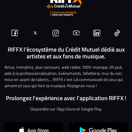
Suivez-
Suivez-
Nous
Nous
Nous
Nous
nous
nous
rejoindre
rejoindre
rejoindre
rejoi
RIFFX l’écosystème du Crédit Mutuel dédié aux
artistes et aux fans de musique.
sur
sur
sur
sur
sur
sur
Facebook
Twitter
Instagram
YouTube
Linkedin
Tikto
Actus, tremplins, jeux concours, web radios 100% musique, 0% pub,
aide à la professionnalisation, événements, billetterie, mur du son,
mise en avant de talents… RIFFX c’est LA communauté de ceux qui
aiment et ceux qui font la musique. Rejoignez-nous !
Prolongez l'expérience avec l'application RIFFX !
Disponible sur l'App Store et Google Play