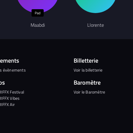
Pad
Maabdi
Llorente
nements
Billetterie
es évènements
Voir la billetterie
os
Baromètre
RIFFX Festival
Voir le Baromètre
RIFFX Vibes
RIFFX Air