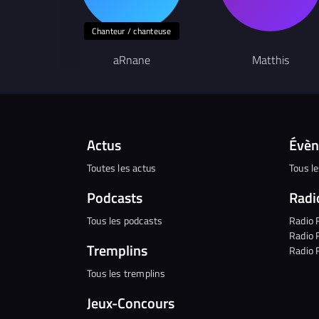
Chanteur / chanteuse
aRnane
Matthis
Actus
Évè
Toutes les actus
Tous l
Podcasts
Radi
Tous les podcasts
Radio 
Radio 
Tremplins
Radio 
Tous les tremplins
Jeux-Concours