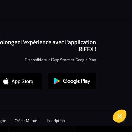
olongez l'expérience avec l'application
RIFFX !
Disponible sur l'App Store et Google Play
igne
Crédit Mutuel
Inscription
Axeptio consent
Plateforme de Gestion du Consentement : Personnalisez vos 