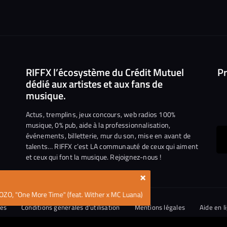
RIFFX l’écosystème du Crédit Mutuel
Pr
dédié aux artistes et aux fans de
musique.
Actus, tremplins, jeux concours, web radios 100%
musique, 0% pub, aide à la professionnalisation,
événements, billetterie, mur du son, mise en avant de
ous
talents… RIFFX c’est LA communauté de ceux qui aiment
et ceux qui font la musique. Rejoignez-nous !
e
ejoindre
×
ur
OZO, "One More Time" (feat. Wither x MC Luana)
n
iktok
ies
Conditions générales d’utilisation
Mentions légales
Aide en l
tique de divulgation de vulnérabilités