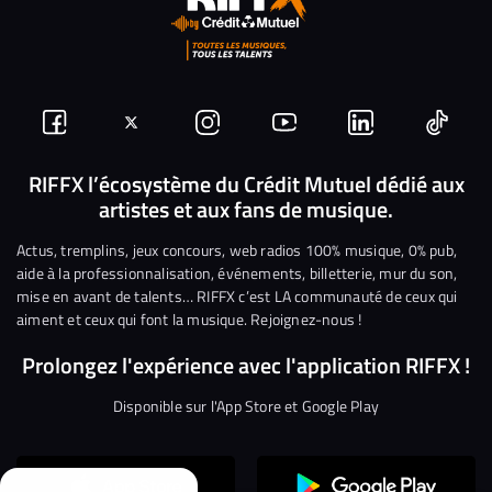
Suivez-
Suivez-
Nous
Nous
Nous
Nous
nous
nous
rejoindre
rejoindre
rejoindre
rejoi
RIFFX l’écosystème du Crédit Mutuel dédié aux
artistes et aux fans de musique.
sur
sur
sur
sur
sur
sur
Facebook
Twitter
Instagram
YouTube
Linkedin
Tikto
Actus, tremplins, jeux concours, web radios 100% musique, 0% pub,
aide à la professionnalisation, événements, billetterie, mur du son,
mise en avant de talents… RIFFX c’est LA communauté de ceux qui
aiment et ceux qui font la musique. Rejoignez-nous !
Prolongez l'expérience avec l'application RIFFX !
Disponible sur l'App Store et Google Play