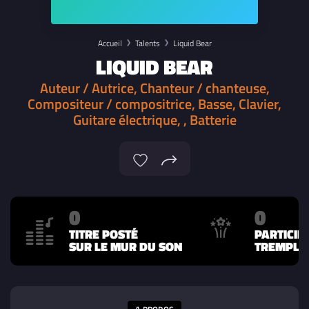
Accueil
Talents
Liquid Bear
LIQUID BEAR
Auteur / Autrice, Chanteur / chanteuse,
Compositeur / compositrice, Basse, Clavier,
Guitare électrique, , Batterie
0
0
TITRE POSTÉ
PARTICIP
SUR LE MUR DU SON
TREMPLIN