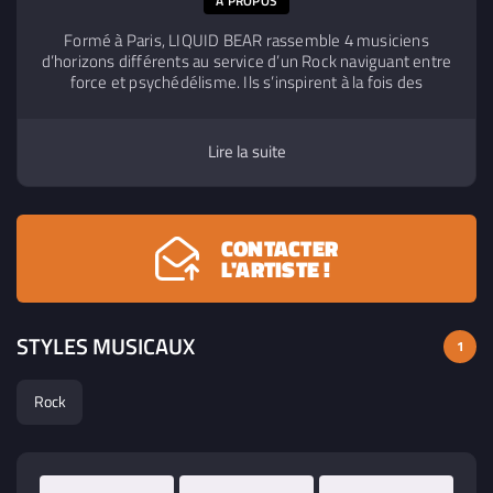
A PROPOS
Formé à Paris, LIQUID BEAR rassemble 4 musiciens
d’horizons différents au service d’un Rock naviguant entre
force et psychédélisme. Ils s’inspirent à la fois des
expérimentations du courant progressif des années 1970
marqué par King Crimson, et de la mouvance de groupes
plus actuels tels que Birth Of Joy. Leur premier EP ‘Unwind’
Lire la suite
sorti le 14 décembre 2018 vous plonge au cœur d’une
féroce synergie, dont le courant ne pourra que vous
emporter.
CONTACTER
L'ARTISTE !
STYLES MUSICAUX
1
Rock