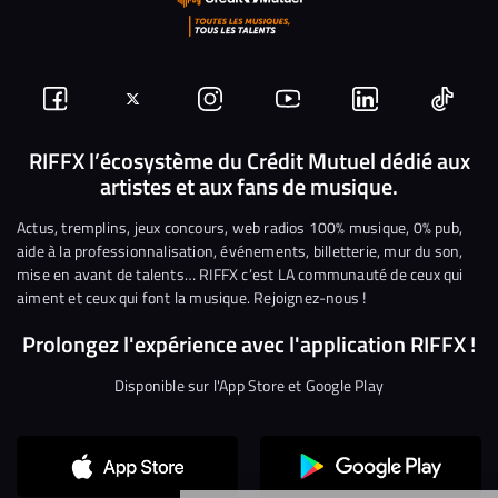
Suivez-
Suivez-
Nous
Nous
Nous
Nous
nous
nous
rejoindre
rejoindre
rejoindre
rejoi
RIFFX l’écosystème du Crédit Mutuel dédié aux
artistes et aux fans de musique.
sur
sur
sur
sur
sur
sur
Facebook
Twitter
Instagram
YouTube
Linkedin
Tikto
Actus, tremplins, jeux concours, web radios 100% musique, 0% pub,
aide à la professionnalisation, événements, billetterie, mur du son,
mise en avant de talents… RIFFX c’est LA communauté de ceux qui
aiment et ceux qui font la musique. Rejoignez-nous !
Prolongez l'expérience avec l'application RIFFX !
Disponible sur l'App Store et Google Play
Continuer sans accepter