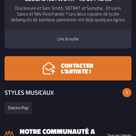
Disclosure et Sam Smith, SBTRKT et Sampha... Et Loris
Sasso et Nils Peschanski ? Les deux copains de lycée
débarqués de banlieue parisienne ont déjà quelques lignes
à leur CV (on a croisé le premier dans Air Bag One et le
second chez Le Vasco) quand ils lancent Global Network,
où une voix de crooner rencontre des productions house.
Lire la suite
Les influences gospel sont bien là, mais au service de la
danse, pour un live solaire où seules les machines
analogiques sont acceptées sur scène. Formation : chant +
clavier + samples + boîte à rythmes
CONTACTER
L'ARTISTE !
STYLES MUSICAUX
1
Electro Pop
NOTRE COMMUNAUTÉ A
Tous les talents