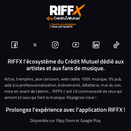
Suivez-
Suivez-
Nous
Nous
Nous
Nous
nous
nous
rejoindre
rejoindre
rejoindre
rejoi
RIFFX l’écosystème du Crédit Mutuel dédié aux
artistes et aux fans de musique.
sur
sur
sur
sur
sur
sur
Facebook
Twitter
Instagram
YouTube
Linkedin
Tikto
Actus, tremplins, jeux concours, web radios 100% musique, 0% pub,
aide à la professionnalisation, événements, billetterie, mur du son,
mise en avant de talents… RIFFX c’est LA communauté de ceux qui
aiment et ceux qui font la musique. Rejoignez-nous !
Prolongez l'expérience avec l'application RIFFX !
Disponible sur l'App Store et Google Play