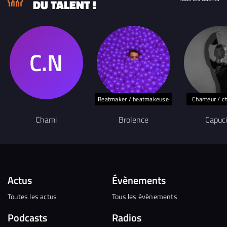
DU TALENT !
Beatmaker / beatmakeuse
Chanteur / c
Chami
Brolence
Capuc
Actus
Évènements
Toutes les actus
Tous les évènements
Podcasts
Radios