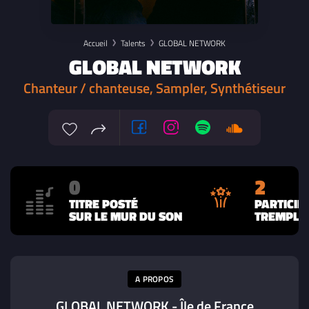
Accueil
Talents
GLOBAL NETWORK
GLOBAL NETWORK
Chanteur / chanteuse, Sampler, Synthétiseur
0
2
TITRE POSTÉ
PARTICIP
SUR LE MUR DU SON
TREMPLIN
A PROPOS
GLOBAL NETWORK - Île de France