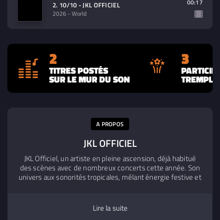
00:17
2. 10/10 - JKL OFFICIEL
2026
- World
2
3
TITRES POSTÉS
PARTICIP
SUR LE MUR DU SON
TREMPLIN
A PROPOS
JKL OFFICIEL
JKL Officiel, un artiste en pleine ascension, déjà habitué
des scènes avec de nombreux concerts cette année. Son
univers aux sonorités tropicales, mêlant énergie festive et
présence scénique marquante, en fait un showman idéal
pour rassembler et faire vibrer votre public. Avec plus de
86000 abonnés sur TikTok, des diffusions radios en France
Lire la suite
et à l’international, et une croissance continue sur les