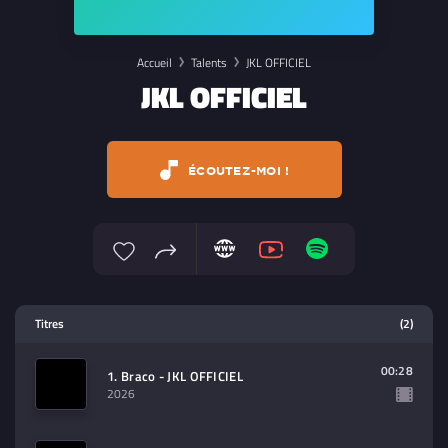
Accueil
Talents
JKL OFFICIEL
JKL OFFICIEL
ÉCOUTEZ-MOI !
Lecteur multimedia
Titres
(2)
Sélectionnez dans la playlist un
contenu à lire (audio/video)
00:28
1. Braco - JKL OFFICIEL
2026