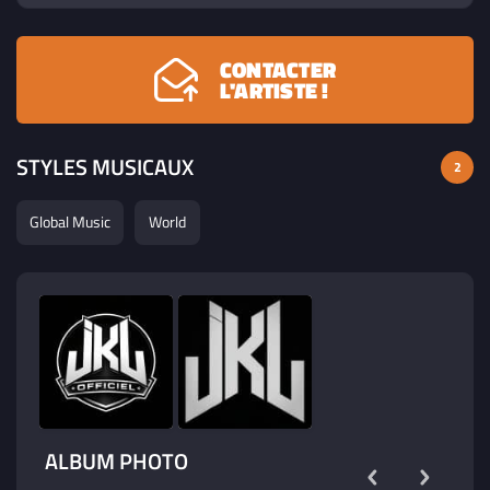
plateformes de streaming, JKL attire une communauté
fidèle et engagée.
CONTACTER
L'ARTISTE !
STYLES MUSICAUX
2
Global Music
World
ALBUM PHOTO