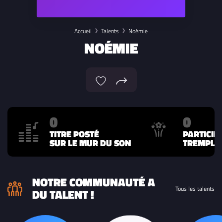
Accueil
Talents
Noémie
NOÉMIE
0
0
TITRE POSTÉ
PARTICIP
SUR LE MUR DU SON
TREMPLIN
NOTRE COMMUNAUTÉ A
Tous les talents
DU TALENT !