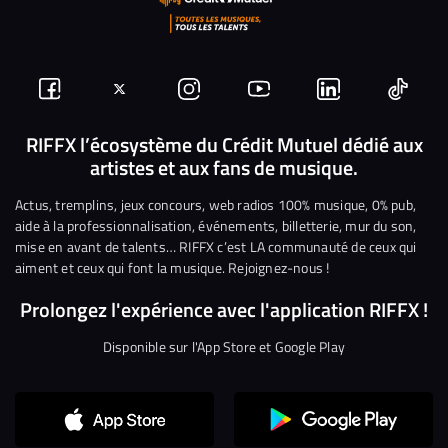
Suivez-
Suivez-
Nous
Nous
Nous
Nous
nous
nous
rejoindre
rejoindre
rejoindre
rejoi
RIFFX l’écosystème du Crédit Mutuel dédié aux
artistes et aux fans de musique.
sur
sur
sur
sur
sur
sur
Facebook
Twitter
Instagram
YouTube
Linkedin
Tikto
Actus, tremplins, jeux concours, web radios 100% musique, 0% pub,
aide à la professionnalisation, événements, billetterie, mur du son,
mise en avant de talents… RIFFX c’est LA communauté de ceux qui
aiment et ceux qui font la musique. Rejoignez-nous !
Prolongez l'expérience avec l'application RIFFX !
Disponible sur l'App Store et Google Play