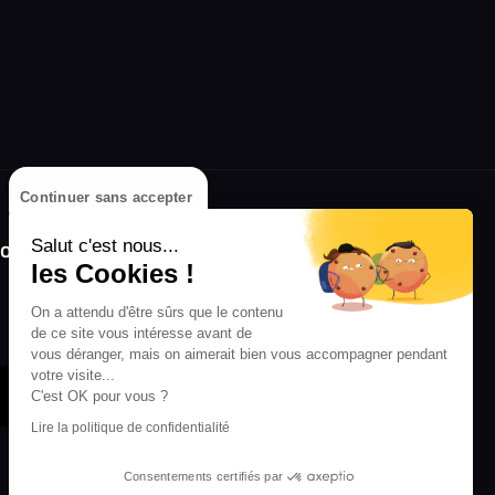
Continuer sans accepter
olongez l'expérience avec l'application
Salut c'est nous...
RIFFX !
les Cookies !
Disponible sur l'App Store et Google Play
On a attendu d'être sûrs que le contenu
de ce site vous intéresse avant de
vous déranger, mais on aimerait bien vous accompagner pendant
votre visite...
C'est OK pour vous ?
Lire la politique de confidentialité
Consentements certifiés par