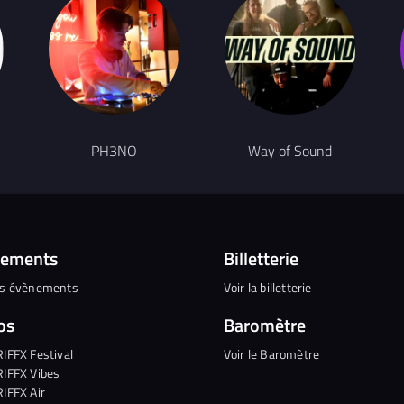
PH3NO
Way of Sound
nements
Billetterie
es évènements
Voir la billetterie
os
Baromètre
RIFFX Festival
Voir le Baromètre
RIFFX Vibes
RIFFX Air