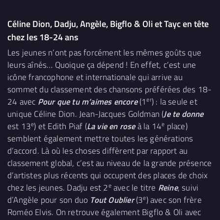
Céline Dion, Dadju, Angèle, Bigflo & Oli et Tayc en tête
chez les 18-24 ans
Les jeunes n’ont pas forcément les mêmes goûts que
leurs aînés… Quoique ça dépend ! En effet, c’est une
icône francophone et internationale qui arrive au
sommet du classement des chansons préférées des 18-
er
24 avec
Pour que tu m’aimes encore
(1
) : la seule et
unique Céline Dion. Jean-Jacques Goldman (
Je te donne
e
e
est 13
) et Edith Piaf (
La vie en rose
à la 14
place)
semblent également mettre toutes les générations
d’accord. Là où les choses diffèrent par rapport au
classement global, c’est au niveau de la grande présence
d’artistes plus récents qui occupent des places de choix
e
chez les jeunes. Dadju est 2
avec le titre
Reine
, suivi
e
d’Angèle pour son duo
Tout Oublier
(3
) avec son frère
Roméo Elvis. On retrouve également Bigflo & Oli avec