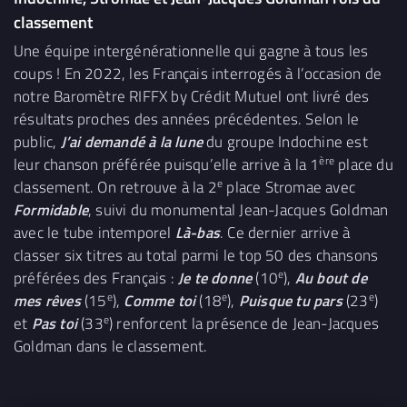
classement
Une équipe intergénérationnelle qui gagne à tous les
coups ! En 2022, les Français interrogés à l’occasion de
notre Baromètre RIFFX by Crédit Mutuel ont livré des
résultats proches des années précédentes. Selon le
public,
J’ai demandé à la lune
du groupe Indochine est
ère
leur chanson préférée puisqu’elle arrive à la 1
place du
e
classement. On retrouve à la 2
place Stromae avec
Formidable
, suivi du monumental Jean-Jacques Goldman
avec le tube intemporel
Là-bas
. Ce dernier arrive à
classer six titres au total parmi le top 50 des chansons
e
préférées des Français :
Je te donne
(10
),
Au bout de
e
e
e
mes rêves
(15
),
Comme toi
(18
),
Puisque tu pars
(23
)
e
et
Pas toi
(33
) renforcent la présence de Jean-Jacques
Goldman dans le classement.