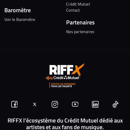
Crédit Mutuel
Baromètre
Contact
Voir le Baromètre
Partenaires
Nos partenaires
Suivez-
Suivez-
Nous
Nous
Nous
Nous
nous
nous
rejoindre
rejoindre
rejoindre
rejoi
RIFFX l’écosystème du Crédit Mutuel dédié aux
artistes et aux fans de musique.
sur
sur
sur
sur
sur
sur