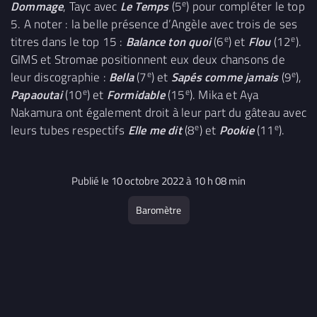
e
Dommage
, Tayc avec
Le Temps
(5
) pour compléter le top
5. A noter : la belle présence d’Angèle avec trois de ses
e
e
titres dans le top 15 :
Balance ton quoi
(6
) et
Flou
(12
).
GIMS et Stromae positionnent eux deux chansons de
e
e
leur discographie :
Bella
(7
) et
Sapés comme jamais
(9
),
e
e
Papaoutai
(10
) et
Formidable
(15
). Mika et Aya
Nakamura ont également droit à leur part du gâteau avec
e
e
leurs tubes respectifs
Elle me dit
(8
) et
Pookie
(11
).
Publié le 10 octobre 2022 à 10 h 08 min
Baromètre