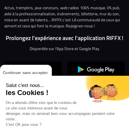
Facebook
Twitter
Instagram
YouTube
Linkedin
Tikto
Actus, tremplins, jeux concours, web radios 100% musique, 0% pub,
aide à la professionnalisation, événements, billetterie, mur du son,
mise en avant de talents… RIFFX c’est LA communauté de ceux qui
aiment et ceux qui font la musique. Rejoignez-nous !
Prolongez l'expérience avec l'application RIFFX !
Disponible sur l'App Store et Google Play
Continuer sans accepter
Salut c'est nous...
les Cookies !
On a attendu d'être sûrs que le contenu de
Confidentialité
Gestion des cookies
ce site vous intéresse avant de vous
Conditions générales d’utilisation
Mentions légales
déranger, mais on aimerait bien vous accompagner pendant votre
visite...
Aide en ligne
Crédit Mutuel
Inscription
×
ouvrez les webradios RIFFX
C'est OK pour vous ?
Accessibilité : non conforme