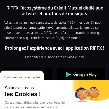
nous
nous
rejoindre
rejoindre
rejoindre
rejoi
RIFFX l’écosystème du Crédit Mutuel dédié aux
artistes et aux fans de musique.
sur
sur
sur
sur
sur
sur
Facebook
Twitter
Instagram
YouTube
Linkedin
Tikto
Actus, tremplins, jeux concours, web radios 100% musique, 0% pub,
aide à la professionnalisation, événements, billetterie, mur du son,
mise en avant de talents… RIFFX c’est LA communauté de ceux qui
aiment et ceux qui font la musique. Rejoignez-nous !
Prolongez l'expérience avec l'application RIFFX !
Disponible sur l'App Store et Google Play
Continuer sans accepter
Salut c'est nous...
les Cookies !
On a attendu d'être sûrs que le contenu de
Confidentialité
Gestion des cookies
ce site vous intéresse avant de vous