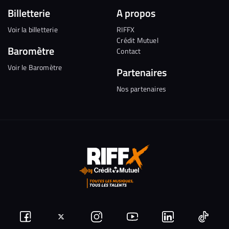
Billetterie
A propos
Voir la billetterie
RIFFX
Crédit Mutuel
Baromètre
Contact
Voir le Baromètre
Partenaires
Nos partenaires
Suivez-
Suivez-
Nous
Nous
Nous
Nous