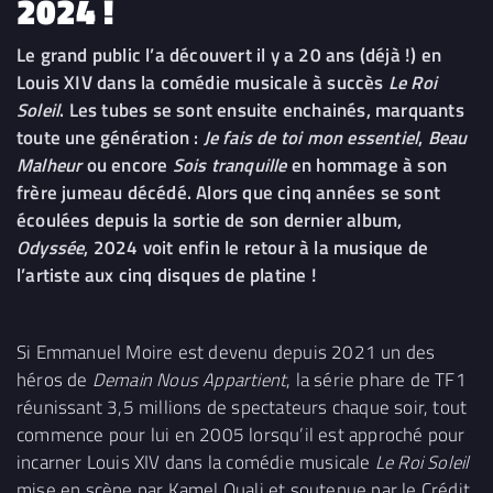
2024 !
Le grand public l’a découvert il y a 20 ans (déjà !) en
Louis XIV dans la comédie musicale à succès
Le Roi
Soleil
. Les tubes se sont ensuite enchainés, marquants
toute une génération :
Je fais de toi mon essentiel
,
Beau
Malheur
ou encore
Sois tranquille
en hommage à son
frère jumeau décédé. Alors que cinq années se sont
écoulées depuis la sortie de son dernier album,
Odyssée
, 2024 voit enfin le retour à la musique de
l’artiste aux cinq disques de platine !
Si Emmanuel Moire est devenu depuis 2021 un des
héros de
Demain Nous Appartient
, la série phare de TF1
réunissant 3,5 millions de spectateurs chaque soir, tout
commence pour lui en 2005 lorsqu’il est approché pour
incarner Louis XIV dans la comédie musicale
Le Roi Soleil
mise en scène par Kamel Ouali et soutenue par le Crédit