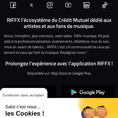
Suivez-
Suivez-
Nous
Nous
Nous
Nous
nous
nous
rejoindre
rejoindre
rejoindre
rejoi
RIFFX l’écosystème du Crédit Mutuel dédié aux
artistes et aux fans de musique.
sur
sur
sur
sur
sur
sur
Facebook
Twitter
Instagram
YouTube
Linkedin
Tikto
Actus, tremplins, jeux concours, web radios 100% musique, 0% pub,
aide à la professionnalisation, événements, billetterie, mur du son,
mise en avant de talents… RIFFX c’est LA communauté de ceux qui
aiment et ceux qui font la musique. Rejoignez-nous !
Prolongez l'expérience avec l'application RIFFX !
Disponible sur l'App Store et Google Play
Continuer sans accepter
Salut c'est nous...
les Cookies !