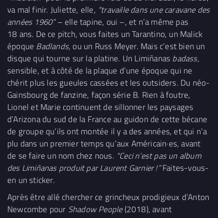
va mal finir. Juliette, elle,
“travaille dans une caravane des
années 1960”
– elle tapine, oui –, et n’a même pas
18 ans. De ce pitch, vous faites un Tarantino, un Malick
époque
Badlands,
ou un Russ Meyer. Mais c’est bien un
disque qui tourne sur la platine. Un Limiñanas
badass,
sensible, et à côté de la plaque d’une époque qui ne
chérit plus les gueules cassées et les outsiders. Du néo-
Gainsbourg de fanzine, façon série B. Rien à foutre,
Lionel et Marie continuent de sillonner les paysages
d’Arizona du sud de la France au guidon de cette bécane
de groupe qu’ils ont montée il y a des années, et qui n’a
plu dans un premier temps qu’aux Américain·es, avant
de se faire un nom chez nous.
“Ceci n’est pas un album
des Limiñanas produit par Laurent Garnier
!”
Faites-vous-
en un sticker.
Après être allé chercher ce grincheux prodigieux d’Anton
Newcombe pour
Shadow People
(2018), avant