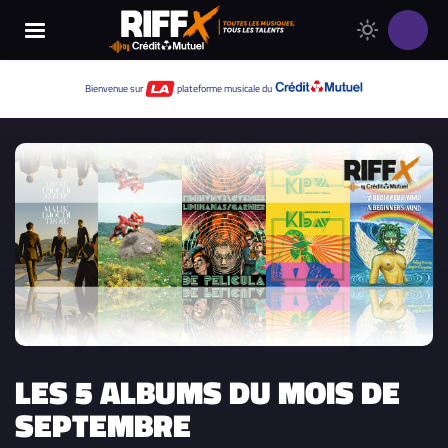
Changer
Thème
le
clair
thème
Thème
Bienvenue sur
plateforme musicale du
de
sombre
RIFFX
LES 5 ALBUMS DU MOIS DE
SEPTEMBRE