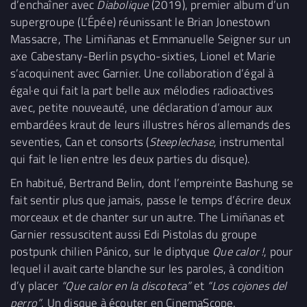
d’enchaîner avec
Diabolique
(2019), premier album d’un
supergroupe (L’Épée) réunissant le Brian Jonestown
Massacre, The Limiñanas et Emmanuelle Seigner sur un
axe Cabestany-Berlin psycho-sixties, Lionel et Marie
s’acoquinent avec Garnier. Une collaboration d’égal à
égal·e qui fait la part belle aux mélodies radioactives
avec, petite nouveauté, une déclaration d’amour aux
embardées kraut de leurs illustres héros allemands des
seventies, Can et consorts (
Steeplechase
, instrumental
qui fait le lien entre les deux parties du disque).
En habitué, Bertrand Belin, dont l’empreinte Bashung se
fait sentir plus que jamais, passe le temps d’écrire deux
morceaux et de chanter sur un autre. The Limiñanas et
Garnier ressuscitent aussi Edi Pistolas du groupe
postpunk chilien Pánico, sur le diptyque
Que calor
!
, pour
lequel il avait carte blanche sur les paroles, à condition
d’y placer
“Que calor en la discoteca”
et
“Los cojones del
perro”
. Un disque à écouter en CinemaScope.