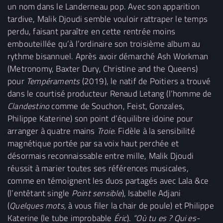
un nom dans le Landerneau pop. Avec son apparition
tardive, Malik Djoudi semble vouloir rattraper le temps
perdu, faisant paraître en cette rentrée moins
embouteillée qu’à l’ordinaire son troisième album au
rythme bisannuel. Après avoir démarché Ash Workman
(Metronomy, Baxter Dury, Christine and the Queens)
pour
Tempéraments
(2019), le natif de Poitiers a trouvé
dans le courtisé producteur Renaud Letang (l’homme de
Clandestino
comme de Souchon, Feist, Gonzales,
Philippe Katerine) son point d’équilibre idoine pour
arranger à quatre mains
Troie
. Fidèle à la sensibilité
magnétique portée par sa voix haut perchée et
désormais reconnaissable entre mille, Malik Djoudi
réussit à marier toutes ses références musicales,
comme en témoignent les duos partagés avec Lala &ce
(l’entêtant single
Point sensible
), Isabelle Adjani
(
Quelques mots,
à vous filer la chair de poule) et Philippe
Katerine (le tube improbable
Éric
).
“Où tu es ? Qui es-