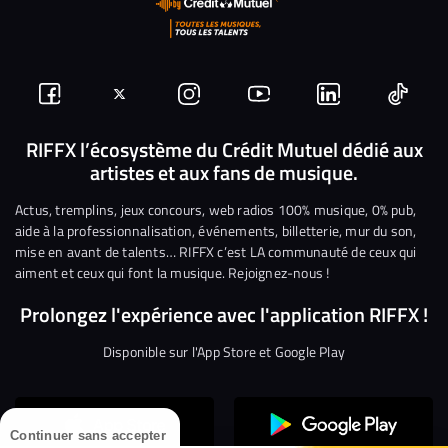
Suivez-
Suivez-
Nous
Nous
Nous
Nous
nous
nous
rejoindre
rejoindre
rejoindre
rejoi
RIFFX l’écosystème du Crédit Mutuel dédié aux
artistes et aux fans de musique.
sur
sur
sur
sur
sur
sur
Facebook
Twitter
Instagram
YouTube
Linkedin
Tikto
Actus, tremplins, jeux concours, web radios 100% musique, 0% pub,
aide à la professionnalisation, événements, billetterie, mur du son,
mise en avant de talents… RIFFX c’est LA communauté de ceux qui
aiment et ceux qui font la musique. Rejoignez-nous !
Prolongez l'expérience avec l'application RIFFX !
Disponible sur l'App Store et Google Play
Continuer sans accepter