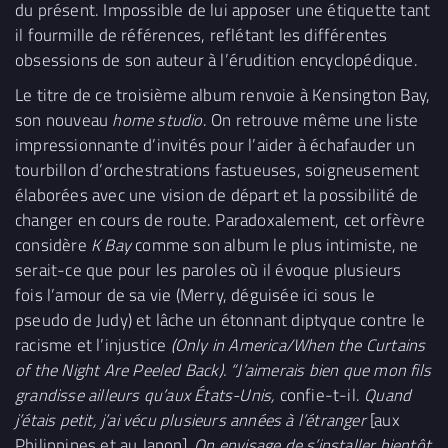
du présent. Impossible de lui apposer une étiquette tant
il fourmille de références, reflétant les différentes
obsessions de son auteur à l’érudition encyclopédique.
Le titre de ce troisième album renvoie à Kensington Bay,
son nouveau
home studio
. On retrouve même une liste
impressionnante d’invités pour l’aider à échafauder un
tourbillon d’orchestrations fastueuses, soigneusement
élaborées avec une vision de départ et la possibilité de
changer en cours de route. Paradoxalement, cet orfèvre
considère
K Bay
comme son album le plus intimiste, ne
serait-ce que pour les paroles où il évoque plusieurs
fois l’amour de sa vie (Merry, déguisée ici sous le
pseudo de Judy) et lâche un étonnant diptyque contre le
racisme et l’injustice
(Only in America/When the Curtains
of the Night Are Peeled Back). “J’aimerais bien que mon fils
grandisse ailleurs qu’aux États-Unis,
confie-t-il.
Quand
j’étais petit, j’ai vécu plusieurs années à l’étranger
[aux
Philippines et au Japon]
. On envisage de s’installer bientôt