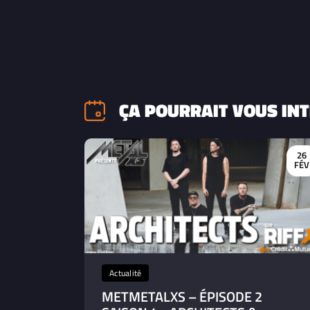
ÇA POURRAIT VOUS INT
26
FÉV
Actualité
METMETALXS – ÉPISODE 2