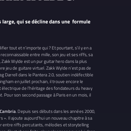
s large, qui se décline dans une formule
r tout et n’importe qui ? Et pourtant, s’il y en a
econnaissable entre mille, son jeu et ses riffs, sa
Zakk Wylde est un pur guitar hero dans la plus
re jeu de guitare virtuel. Zakk Wylde n’est pas de
g Darrell dans le Pantera 2.0, soutien indéfectible
gham en juillet prochain, il trouve encore le
 électrique de l’héritage des fondateurs du heavy
nt. Pour son second passage à Paris en un mois, il
 Cambria
. Depuis ses débuts dans les années 2000,
». Il ajoute aujourd’hui un nouveau chapitre à sa
 entre riffs percutants, mélodies et storytelling