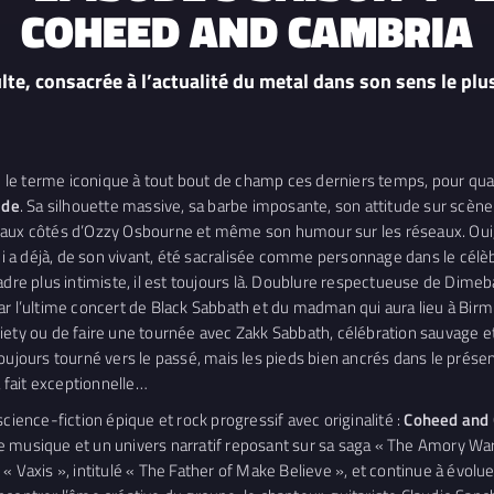
COHEED AND CAMBRIA
lte, consacrée à l’actualité du metal dans son sens le plu
 terme iconique à tout bout de champ ces derniers temps, pour qualifie
lde
. Sa silhouette massive, sa barbe imposante, son attitude sur scène r
 aux côtés d’Ozzy Osbourne et même son humour sur les réseaux. Oui, 
qui a déjà, de son vivant, été sacralisée comme personnage dans le célèb
adre plus intimiste, il est toujours là. Doublure respectueuse de Dimeba
r l’ultime concert de Black Sabbath et du madman qui aura lieu à Birmin
iety ou de faire une tournée avec Zakk Sabbath, célébration sauvage et
oujours tourné vers le passé, mais les pieds bien ancrés dans le prése
 fait exceptionnelle…
cience-fiction épique et rock progressif avec originalité :
Coheed and
 musique et un univers narratif reposant sur sa saga « The Amory Wars 
 Vaxis », intitulé « The Father of Make Believe », et continue à évoluer