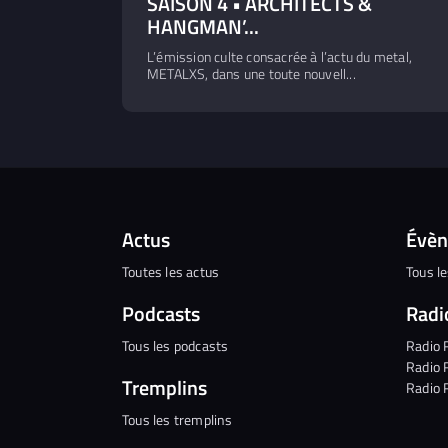
SAISON 4 • ARCHITECTS &
HANGMAN’...
L’émission culte consacrée à l’actu du metal,
METALXS, dans une toute nouvell...
Actus
Évè
Toutes les actus
Tous l
Podcasts
Radi
Tous les podcasts
Radio 
Radio 
Tremplins
Radio 
Tous les tremplins