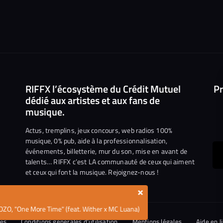
RIFFX l’écosystème du Crédit Mutuel
Pr
dédié aux artistes et aux fans de
musique.
Actus, tremplins, jeux concours, web radios 100%
musique, 0% pub, aide à la professionnalisation,
événements, billetterie, mur du son, mise en avant de
ous
talents… RIFFX c’est LA communauté de ceux qui aiment
et ceux qui font la musique. Rejoignez-nous !
e
ejoindre
×
ur
OZO, "One More Time" (feat. Wither x MC Luana)
n
iktok
ies
Conditions générales d’utilisation
Mentions légales
Aide en l