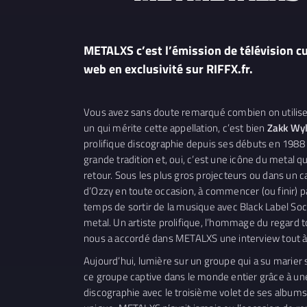
METALXS c’est l’émission de télévision cu
web en exclusivité sur RIFFX.fr.
Vous avez sans doute remarqué combien on utilise le
un qui mérite cette appellation, c’est bien
Zakk Wy
prolifique discographie depuis ses débuts en 1988
grande tradition et, oui, c’est une icône du metal 
retour. Sous les plus gros projecteurs ou dans un c
d’Ozzy en toute occasion, à commencer (ou finir) pa
temps de sortir de la musique avec Black Label Soc
metal. Un artiste prolifique, l’hommage du regard t
nous a accordé dans METALXS une interview tout à
Aujourd’hui, lumière sur un groupe qui a su marier s
ce groupe captive dans le monde entier grâce à une
discographie avec le troisième volet de ses albums «