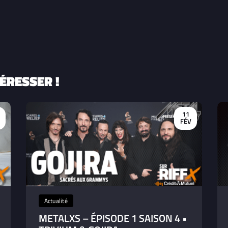
ÉRESSER !
11
FÉV
Actualité
METALXS – ÉPISODE 1 SAISON 4 •