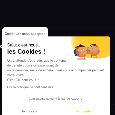
Continuer sans accepter
olongez l'expérience avec l'application
Salut c'est nous...
RIFFX !
les Cookies !
On a attendu d'être sûrs que le contenu
Disponible sur l'App Store et Google Play
de ce site vous intéresse avant de
vous déranger, mais on aimerait bien vous accompagner pendant
votre visite...
C'est OK pour vous ?
Lire la politique de confidentialité
Consentements certifiés par
Je choisis
J'accepte
igne
Crédit Mutuel
Inscription