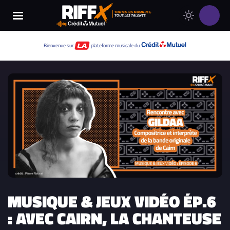
Changer
Thème
le
clair
thème
Thème
Bienvenue sur
plateforme musicale du
de
sombre
RIFFX
MUSIQUE & JEUX VIDÉO ÉP.6
: AVEC CAIRN, LA CHANTEUSE