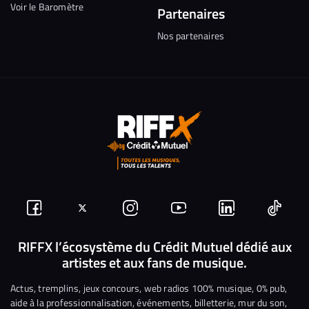
Voir le Baromètre
Partenaires
Nos partenaires
Suivez-
Suivez-
Nous
Nous
Nous
Nous
nous
nous
rejoindre
rejoindre
rejoindre
rejoi
RIFFX l’écosystème du Crédit Mutuel dédié aux
artistes et aux fans de musique.
sur
sur
sur
sur
sur
sur
Facebook
Twitter
Instagram
YouTube
Linkedin
Tikto
Actus, tremplins, jeux concours, web radios 100% musique, 0% pub,
aide à la professionnalisation, événements, billetterie, mur du son,