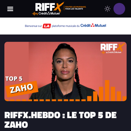
Changer
Thème
le
clair
thème
Thème
Bienvenue sur
plateforme musicale du
de
sombre
RIFFX
RIFFX.HEBDO : LE TOP 5 DE
ZAHO