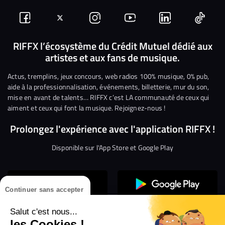
Suivez-
Suivez-
Nous
Nous
Nous
Nous
nous
nous
rejoindre
rejoindre
rejoindre
rejoi
RIFFX l’écosystème du Crédit Mutuel dédié aux
artistes et aux fans de musique.
sur
sur
sur
sur
sur
sur
Facebook
Twitter
Instagram
YouTube
Linkedin
Tikto
Actus, tremplins, jeux concours, web radios 100% musique, 0% pub,
aide à la professionnalisation, événements, billetterie, mur du son,
mise en avant de talents… RIFFX c’est LA communauté de ceux qui
aiment et ceux qui font la musique. Rejoignez-nous !
Prolongez l'expérience avec l'application RIFFX !
Disponible sur l'App Store et Google Play
Continuer sans accepter
Salut c'est nous...
les Cookies !