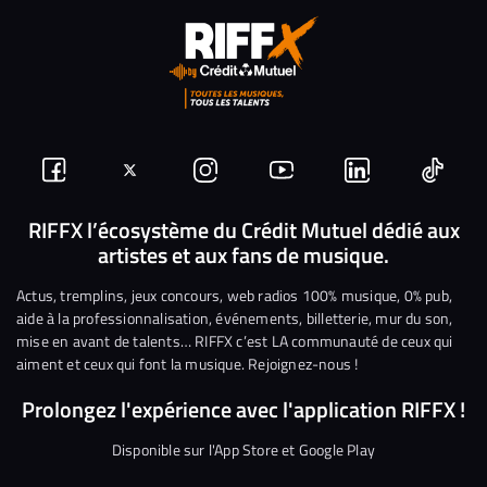
Suivez-
Suivez-
Nous
Nous
Nous
Nous
nous
nous
rejoindre
rejoindre
rejoindre
rejoi
RIFFX l’écosystème du Crédit Mutuel dédié aux
artistes et aux fans de musique.
sur
sur
sur
sur
sur
sur
Facebook
Twitter
Instagram
YouTube
Linkedin
Tikto
Actus, tremplins, jeux concours, web radios 100% musique, 0% pub,
aide à la professionnalisation, événements, billetterie, mur du son,
mise en avant de talents… RIFFX c’est LA communauté de ceux qui
aiment et ceux qui font la musique. Rejoignez-nous !
Prolongez l'expérience avec l'application RIFFX !
Disponible sur l'App Store et Google Play