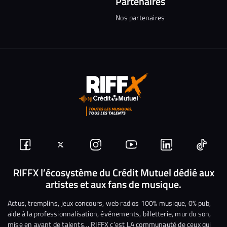
Partenaires
Nos partenaires
Suivez-
Suivez-
Nous
Nous
Nous
Nous
nous
nous
rejoindre
rejoindre
rejoindre
rejoi
RIFFX l’écosystème du Crédit Mutuel dédié aux
artistes et aux fans de musique.
sur
sur
sur
sur
sur
sur
Facebook
Twitter
Instagram
YouTube
Linkedin
Tikto
Actus, tremplins, jeux concours, web radios 100% musique, 0% pub,
aide à la professionnalisation, événements, billetterie, mur du son,
mise en avant de talents… RIFFX c’est LA communauté de ceux qui