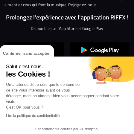
aiment et ceux qui font la musique. Rejoignez-nous !
Prolongez l'expérience avec l'application RIFFX !
Disponible sur l'App Store et Google Play
Continuer sans accepter
Salut c'est nous...
les Cookies !
On a attendu d'être sûrs que le contenu de
Confidentialité
Gestion des cookies
ce site vous intéresse avant de vous
Conditions générales d’utilisation
Mentions légales
déranger, mais on aimerait bien vous accompagner pendant votre
visite...
Aide en ligne
Crédit Mutuel
Inscription
×
ouvrez les webradios RIFFX
C'est OK pour vous ?
Accessibilité : non conforme
ez en exclusivité sur VIBES le titre de la révé
Lire la politique de confidentialité
Politique de divulgation de vulnérabilités
tion RIFFX DJ DROZO, "One More Time" (feat.
er x MC Luana)
Consentements certifiés par