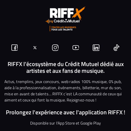
Suivez-
Suivez-
Nous
Nous
Nous
Nous
nous
nous
rejoindre
rejoindre
rejoindre
rejoi
RIFFX l’écosystème du Crédit Mutuel dédié aux
artistes et aux fans de musique.
sur
sur
sur
sur
sur
sur
Facebook
Twitter
Instagram
YouTube
Linkedin
Tikto
Actus, tremplins, jeux concours, web radios 100% musique, 0% pub,
aide à la professionnalisation, événements, billetterie, mur du son,
mise en avant de talents… RIFFX c’est LA communauté de ceux qui
aiment et ceux qui font la musique. Rejoignez-nous !
Prolongez l'expérience avec l'application RIFFX !
Disponible sur l'App Store et Google Play