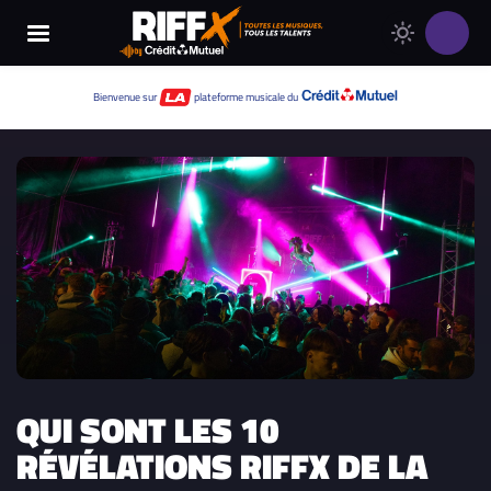
Changer
Thème
le
clair
thème
Thème
Bienvenue sur
plateforme musicale du
de
sombre
RIFFX
QUI SONT LES 10
RÉVÉLATIONS RIFFX DE LA