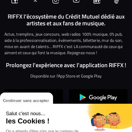
Suivez-
Suivez-
Nous
Nous
Nous
Nous
nous
nous
rejoindre
rejoindre
rejoindre
rejoi
RIFFX l’écosystème du Crédit Mutuel dédié aux
artistes et aux fans de musique.
sur
sur
sur
sur
sur
sur
Facebook
Twitter
Instagram
YouTube
Linkedin
Tikto
Actus, tremplins, jeux concours, web radios 100% musique, 0% pub,
aide à la professionnalisation, événements, billetterie, mur du son,
mise en avant de talents… RIFFX c’est LA communauté de ceux qui
aiment et ceux qui font la musique. Rejoignez-nous !
Prolongez l'expérience avec l'application RIFFX !
Disponible sur l'App Store et Google Play
Continuer sans accepter
Salut c'est nous...
les Cookies !
On a attendu d'être sûrs que le contenu de