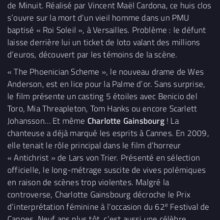
de Minuit. Réalisé par Vincent Maël Cardona, ce huis clos
s’ouvre sur la mort d’un vieil homme dans un PMU
baptisé « Roi Soleil », à Versailles. Problème : le défunt
laisse derrière lui un ticket de loto valant des millions
d’euros, découvert par les témoins de la scène.
« The Phoenician Scheme », le nouveau drame de Wes
Anderson, est en lice pour la Palme d’or. Sans surprise,
le film présente un casting 5 étoiles avec Benicio del
Toro, Mia Threapleton, Tom Hanks ou encore Scarlett
Johansson… Et même
Charlotte Gainsbourg
! La
chanteuse a déjà marqué les esprits à Cannes. En 2009,
elle tenait le rôle principal dans le film d’horreur
« Antichrist » de Lars von Trier. Présenté en sélection
officielle, le long-métrage suscite de vives polémiques
en raison de scènes trop violentes. Malgré la
controverse, Charlotte Gainsbourg décroche le Prix
e
d’interprétation féminine à l’occasion du 62
Festival de
Cannes. Neuf ans plus tôt, c’est aussi une célèbre