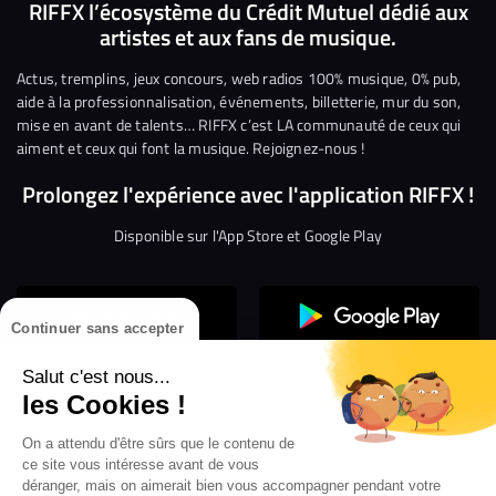
nous
nous
rejoindre
rejoindre
rejoindre
rejoi
RIFFX l’écosystème du Crédit Mutuel dédié aux
artistes et aux fans de musique.
sur
sur
sur
sur
sur
sur
Facebook
Twitter
Instagram
YouTube
Linkedin
Tikto
Actus, tremplins, jeux concours, web radios 100% musique, 0% pub,
aide à la professionnalisation, événements, billetterie, mur du son,
mise en avant de talents… RIFFX c’est LA communauté de ceux qui
aiment et ceux qui font la musique. Rejoignez-nous !
Prolongez l'expérience avec l'application RIFFX !
Disponible sur l'App Store et Google Play
Continuer sans accepter
Salut c'est nous...
les Cookies !
On a attendu d'être sûrs que le contenu de
Confidentialité
Gestion des cookies
ce site vous intéresse avant de vous
Conditions générales d’utilisation
Mentions légales
déranger, mais on aimerait bien vous accompagner pendant votre