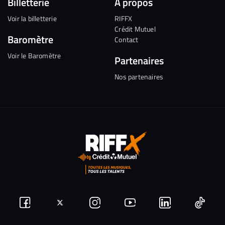
Billetterie
A propos
Voir la billetterie
RIFFX
Crédit Mutuel
Baromètre
Contact
Voir le Baromètre
Partenaires
Nos partenaires
Suivez-
Suivez-
Nous
Nous
Nous
Nous